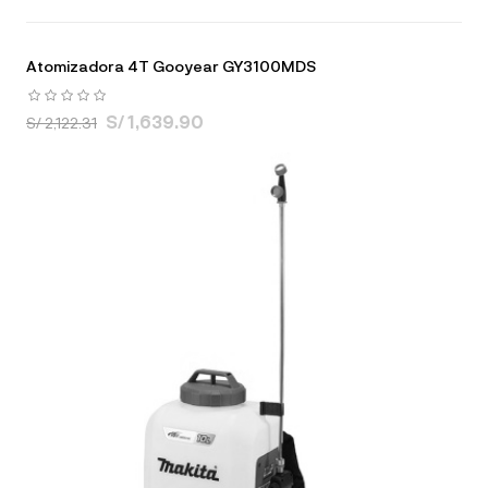
Atomizadora 4T Gooyear GY3100MDS
S/ 1,639.90
S/ 2,122.31