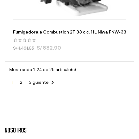
Fumigadora a Combustion 2T 33 c.c. 11L Niwa FNW-33
S/ 882.90
S/ 1,461.85
Mostrando 1-24 de 26 artículo(s)

1
2
Siguiente
NOSOTROS