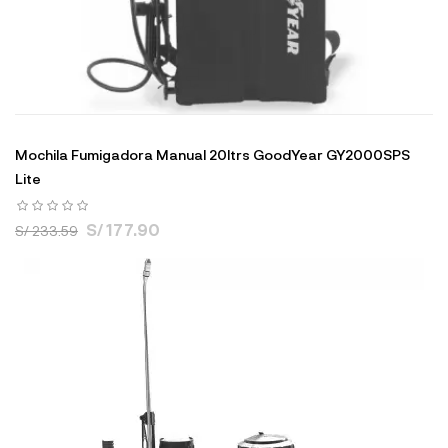
Mochila Fumigadora Manual 20ltrs GoodYear GY2000SPS
Lite
S/ 177.90
S/ 233.59