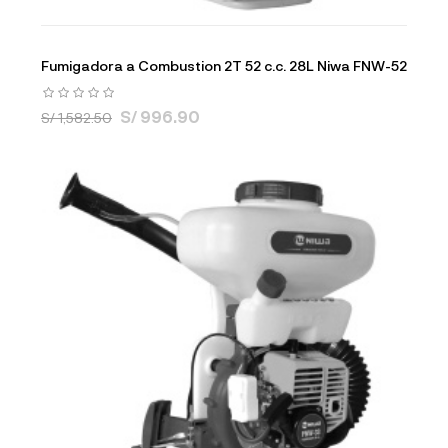
Fumigadora a Combustion 2T 52 c.c. 28L Niwa FNW-52
S/ 996.90
S/ 1,582.50