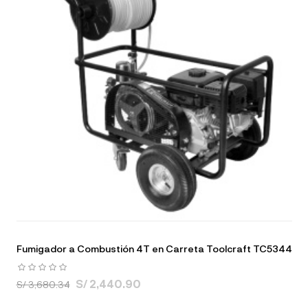
Fumigador a Combustión 4T en Carreta Toolcraft TC5344
S/ 2,440.90
S/ 3,680.34