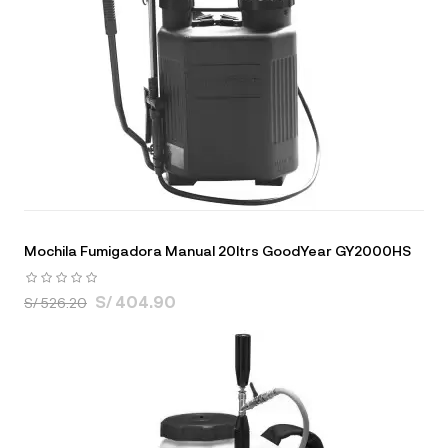
Mochila Fumigadora Manual 20ltrs GoodYear GY2000HS
S/ 404.90
S/ 526.20