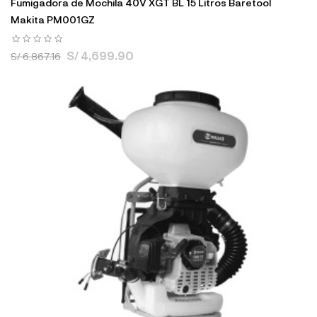
Fumigadora de Mochila 40V XGT BL 15 Litros Baretool
Makita PM001GZ
S/ 4,699.90
S/ 6,867.16