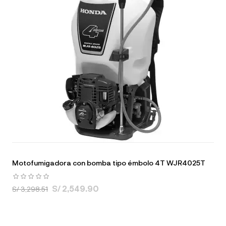
Motofumigadora con bomba tipo émbolo 4T WJR4025T
S/ 2,549.90
S/ 3,298.51