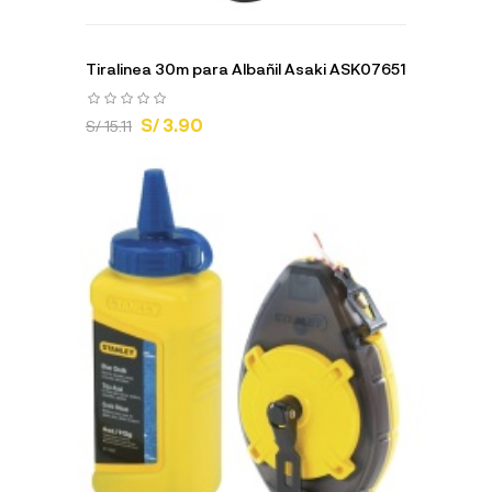
Tiralinea 30m para Albañil Asaki ASK07651
S/ 3.90
S/ 15.11