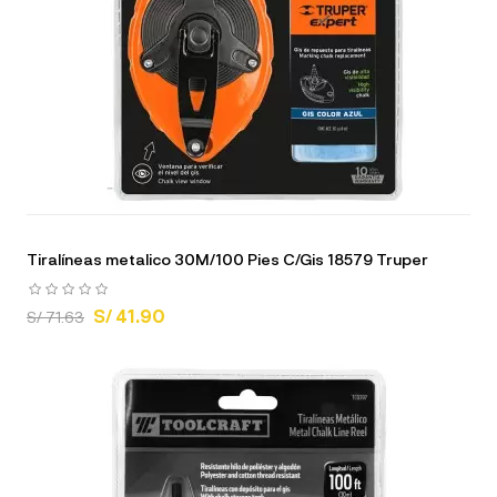
Tiralíneas metalico 30M/100 Pies C/Gis 18579 Truper
S/ 41.90
S/ 71.63