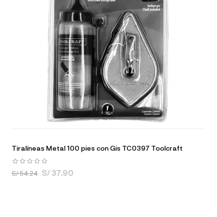
Tiralíneas Metal 100 pies con Gis TC0397 Toolcraft
S/ 37.90
S/ 54.24