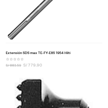
Extensión SDS max TE-FY-E85 1954 Hilti
S/ 779.90
S/ 883.59