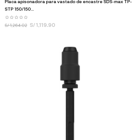
Placa apisonadora para vastado de encastre SDS-max TP-
STP 150/150...
S/ 1,119.90
S/ 1,264.02