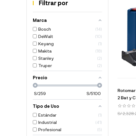
Filtrar por
Marca
Bosch
14
DeWalt
10
Keyang
1
Makita
18
Stanley
2
Truper
2
Precio
Rotomart
S/
259
S/
5100
2 Bat y 
Tipo de Uso
S/ 2,328.
Estándar
1
Industrial
41
Profesional
5