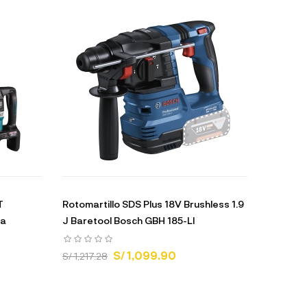
T
Rotomartillo SDS Plus 18V Brushless 1.9
ta
J Baretool Bosch GBH 185-LI
S/ 1,099.90
S/ 1,217.28