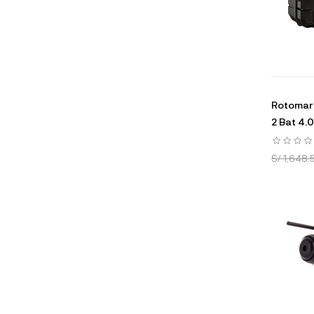
Rotomart
2 Bat 4.0
S/ 1,648.