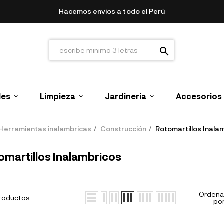
Hacemos envios a todo el Perú
search
les
Limpieza
Jardineria
Accesorios
Herramientas inalambricas
Construcción
Rotomartillos Inala
omartillos Inalambricos
Ordena
roductos.
por