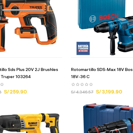
illo Sds Plus 20V 2J Brushles
Rotomartillo SDS-Max 18V Bo
 Truper 103264
18V-36 C
S/ 259.90
S/ 3,199.90
3
S/ 4,346.57