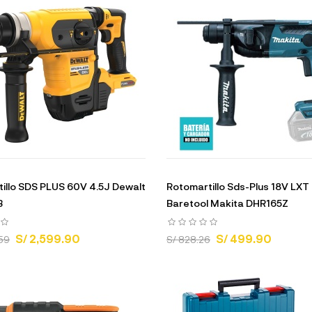
illo SDS PLUS 60V 4.5J Dewalt
Rotomartillo Sds-Plus 18V LXT 
B
Baretool Makita DHR165Z
S/ 2,599.90
S/ 499.90
.59
S/ 828.26