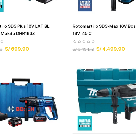
illo SDS Plus 18V LXT BL
Rotomartillo SDS-Max 18V Bo
l Makita DHR183Z
18V-45 C
S/ 699.90
S/ 4,499.90
08
S/ 6,454.12