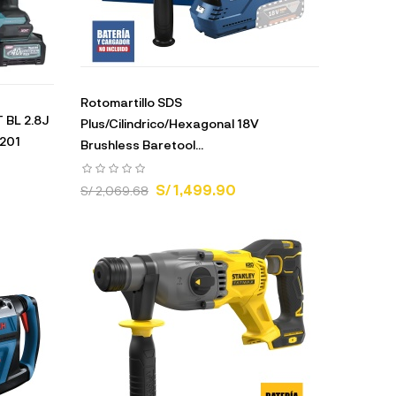
Rotomartillo SDS
 BL 2.8J
Plus/Cilindrico/Hexagonal 18V
201
Brushless Baretool...
S/ 1,499.90
S/ 2,069.68