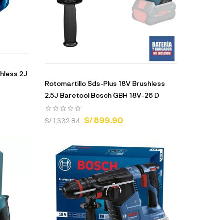
shless 2J
Rotomartillo Sds-Plus 18V Brushless
2.5J Baretool Bosch GBH 18V-26 D
S/ 899.90
S/ 1,332.84