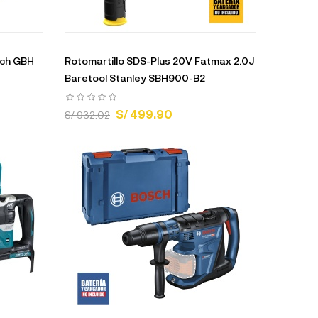
sch GBH
Rotomartillo SDS-Plus 20V Fatmax 2.0J
Baretool Stanley SBH900-B2
S/ 499.90
S/ 932.02