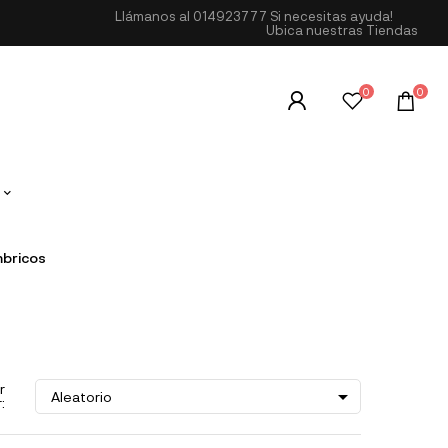
Llámanos al
014923777
Si necesitas ayuda!
Ubica nuestras Tiendas
0
0
mbricos
r

Aleatorio
: