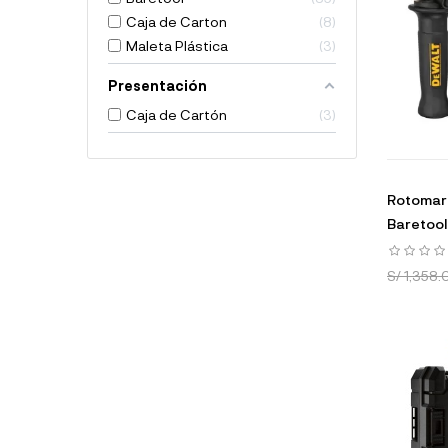
Caja de Carton
8
Maleta Plástica
3
Presentación
Caja de Cartón
3
Rotomart
Baretoo
S/ 1,358.