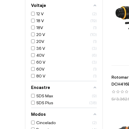
Voltaje
12 V
2
18 V
19
18V
1
20 V
10
20V
1
36 V
3
40V
6
60 V
3
60V
1
80 V
1
Rotomart
DCH416
Encastre
SDS Max
9
S/ 3,362
SDS Plus
38
Modos
Cincelado
2