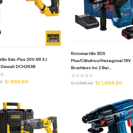
Rotomartillo SDS
illo Sds-Plus 20V XR 3J
Plus/Cilíndrico/Hexagonal 18V
l Dewalt DCH263B
Brushless Inc 2 Bat...
S/ 899.90
01
S/ 1,999.90
S/ 2,845.42