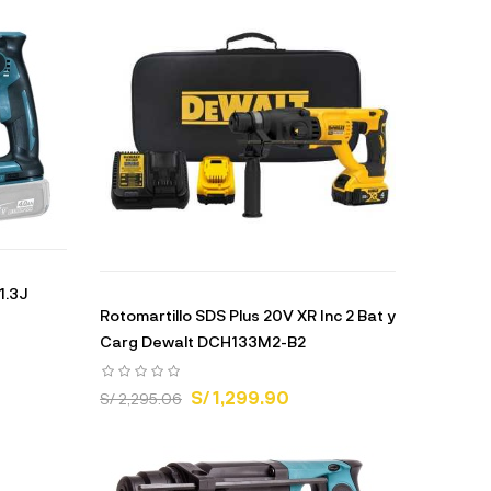
1.3J
Rotomartillo SDS Plus 20V XR Inc 2 Bat y
Carg Dewalt DCH133M2-B2
S/ 1,299.90
S/ 2,295.06