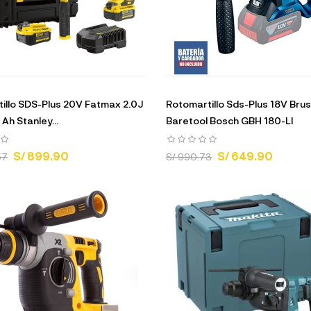
illo SDS-Plus 20V Fatmax 2.0J
Rotomartillo Sds-Plus 18V Bru
 Ah Stanley...
Baretool Bosch GBH 180-LI
S/ 899.90
S/ 649.90
57
S/ 990.73