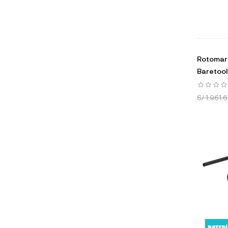
Rotomart
Baretoo
S/ 1,961.