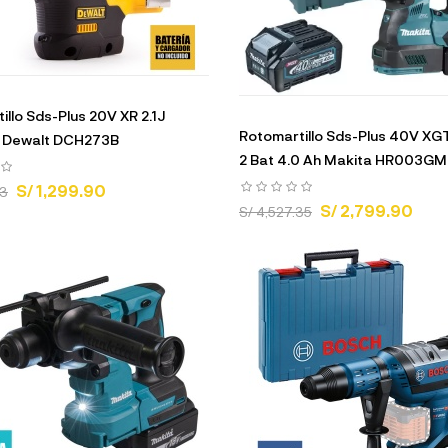
illo Sds-Plus 20V XR 2.1J
Rotomartillo Sds-Plus 40V XGT
l Dewalt DCH273B
2 Bat 4.0 Ah Makita HR003GM
S/ 1,299.90
63
S/ 2,799.90
S/ 4,527.35