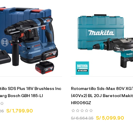
illo SDS Plus 18V Brushless Inc
Rotomartillo Sds-Max 80V XG
Carg Bosch GBH 185-LI
(40Vx2) BL 20J Baretool Maki
HR006GZ
S/ 1,799.90
26
S/ 5,099.90
S/ 6,664.35