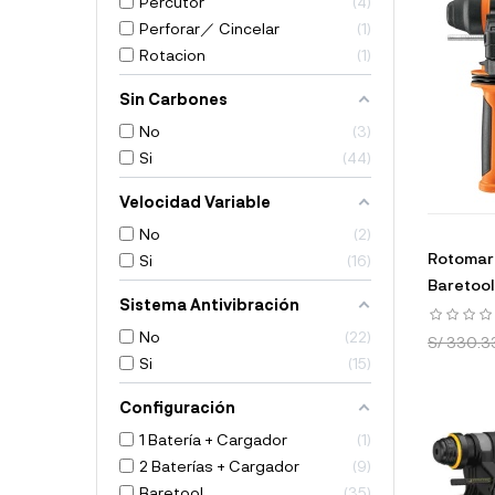
Percutor
4
Perforar／ Cincelar
1
Rotacion
1
Sin Carbones
No
3
Si
44
Velocidad Variable
No
2
Rotomart
Si
16
Baretool
Sistema Antivibración
No
22
S/ 330.3
Si
15
Configuración
1 Batería + Cargador
1
2 Baterías + Cargador
9
Baretool
35