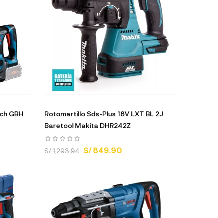
sch GBH
Rotomartillo Sds-Plus 18V LXT BL 2J
Baretool Makita DHR242Z
S/ 849.90
S/ 1,293.94