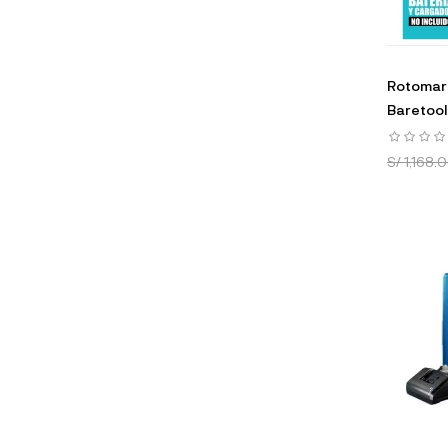
Rotomart
Baretoo
S/ 1,168.