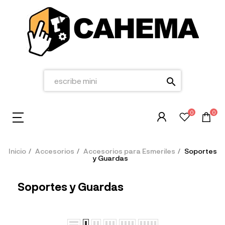
search
0
0
Inicio
Accesorios
Accesorios para Esmeriles
Soportes
y Guardas
Soportes y Guardas