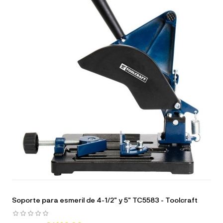
Soporte para esmeril de 4-1/2" y 5" TC5583 - Toolcraft