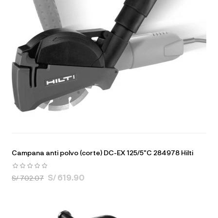
Campana anti polvo (corte) DC-EX 125/5"C 284978 Hilti
S/ 619.90
S/ 702.07