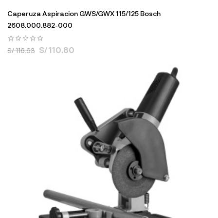
Caperuza Aspiracion GWS/GWX 115/125 Bosch
2608.000.882-000
S/ 110.80
S/ 116.63