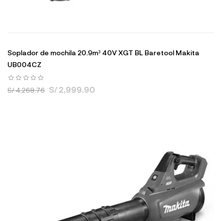
Soplador de mochila 20.9m³ 40V XGT BL Baretool Makita
UB004CZ
S/ 2,999.90
S/ 4,268.76