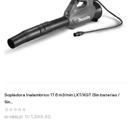
Sopladora Inalambrico 17.6 m3/min LXT/XGT (Sin baterias /
Sin...
S/ 1,399.90
S/ 1,812.21