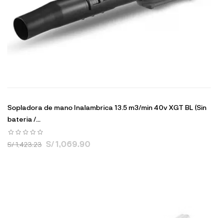
Sopladora de mano Inalambrica 13.5 m3/min 40v XGT BL (Sin
bateria /...
S/ 1,069.90
S/ 1,423.23