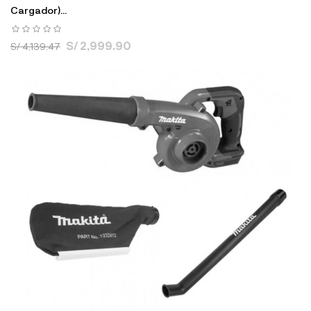
Cargador)...
S/ 2,999.90
S/ 4,139.47