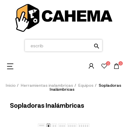
search
0
0
Inicio
Herramientas inalambricas
Equipos
Sopladoras
Inalámbricas
Sopladoras Inalámbricas