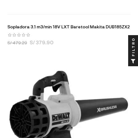
Sopladora 3.1 m3/min 18V LXT Baretool Makita DUB185ZX2
FILTRO
S/ 379.90
S/ 479.29