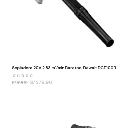
Sopladora 20V 2.83 m³/min Baretool Dewalt DCE100B
S/ 379.90
S/ 518.19