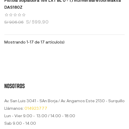
Pistola Sopladora 18V LXT BL 0 - 1,1 m3/min Baretool Makita
DAS180Z
S/ 599.90
S/ 906.06
Mostrando 1-17 de 17 artículo(s)
NOSOTROS
Av. San Luis 3041 - SAn Borja / Av. Angamos Este 2130 - Surquillo
Llámanos:
014923777
Lun - Vier 9.00 - 13.00 / 14.00 - 18.00
Sab 9.00 - 14.00