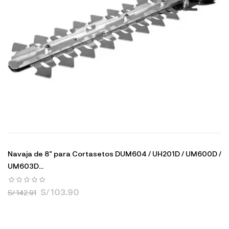
Navaja de 8" para Cortasetos DUM604 / UH201D / UM600D /
UM603D...
S/ 103.90
S/ 142.91