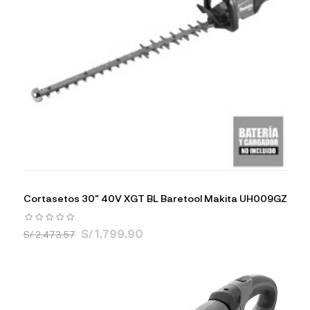
Cortasetos 30" 40V XGT BL Baretool Makita UH009GZ
S/ 1,799.90
S/ 2,473.57