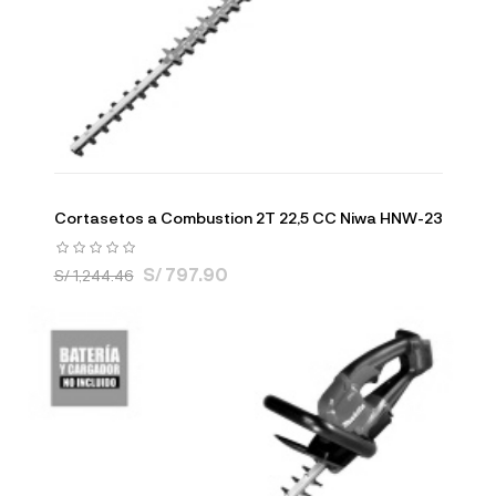
Cortasetos a Combustion 2T 22,5 CC Niwa HNW-23
S/ 797.90
S/ 1,244.46