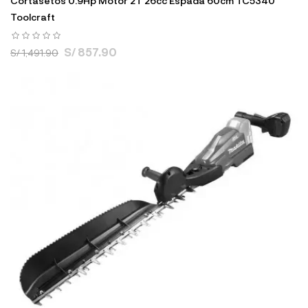
Cortasetos 0.9Hp Motor 2T 26cc Espada 60cm TC5340
Toolcraft
S/ 857.90
S/ 1,491.90