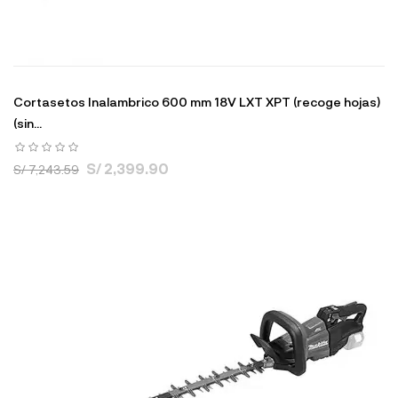
Cortasetos Inalambrico 600 mm 18V LXT XPT (recoge hojas)
(sin...
S/ 2,399.90
S/ 7,243.59