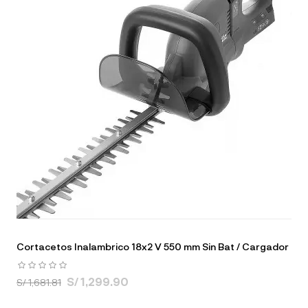
Cortacetos Inalambrico 18x2 V 550 mm Sin Bat / Cargador
S/ 1,299.90
S/ 1,681.81