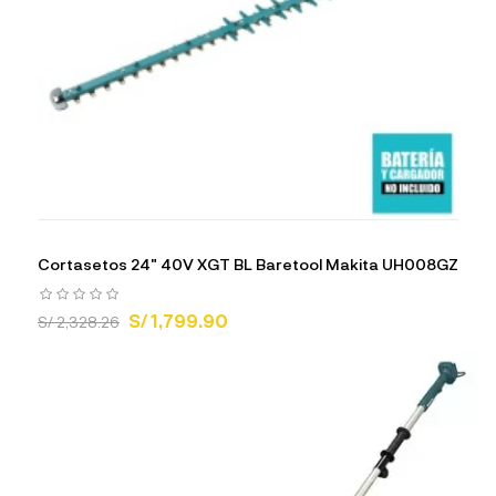
Cortasetos 24" 40V XGT BL Baretool Makita UH008GZ
S/ 1,799.90
S/ 2,328.26