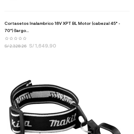
Cortasetos Inalambrico 18V XPT BL Motor (cabezal 45° -
70°) (largo...
S/ 1,649.90
S/ 2,328.26