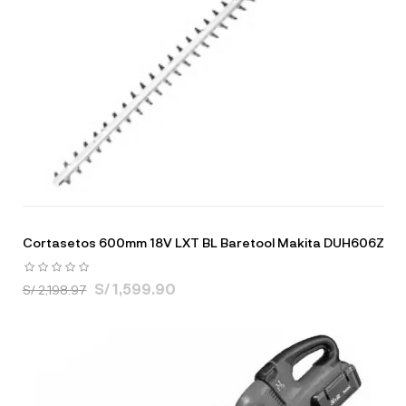
Cortasetos 600mm 18V LXT BL Baretool Makita DUH606Z
S/ 1,599.90
S/ 2,198.97