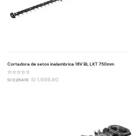
Cortadora de setos inalambrica 18V BL LXT 750mm
S/ 1,699.90
S/ 2,264.19