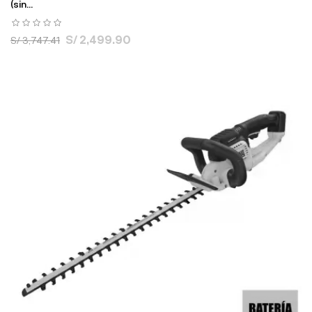
(sin...
S/ 2,499.90
S/ 3,747.41