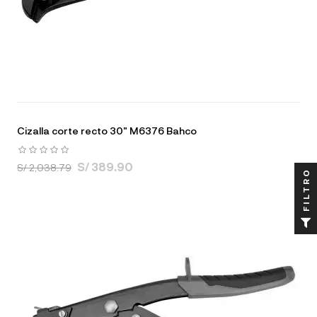
Cizalla corte recto 30" M6376 Bahco
S/ 389.90
S/ 2,038.79
FILTRO