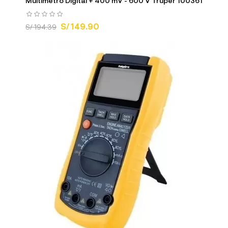
Multimetro Digital + 400 mV - 600 V Truper 100361
S/ 149.90
S/ 194.39