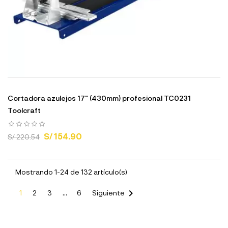
Cortadora azulejos 17" (430mm) profesional TC0231
Toolcraft
S/ 154.90
S/ 220.54
Mostrando 1-24 de 132 artículo(s)

1
2
3
…
6
Siguiente