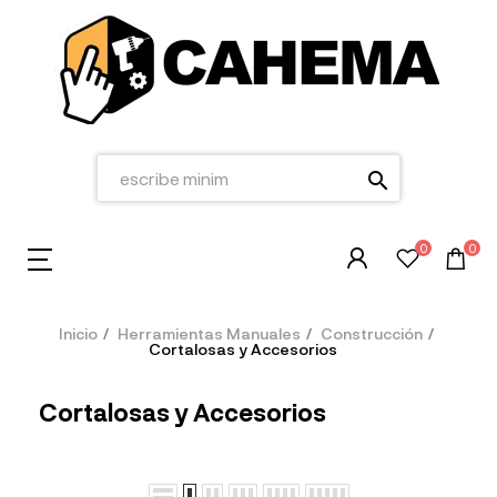
search
0
0
Inicio
Herramientas Manuales
Construcción
Cortalosas y Accesorios
Cortalosas y Accesorios