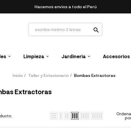
Hacemos envios a todo el Perú
search
les
Limpieza
Jardineria
Accesorios
Inicio
Taller y Estacionario
Bombas Extractoras
bas Extractoras
Ordena
oducto.
por