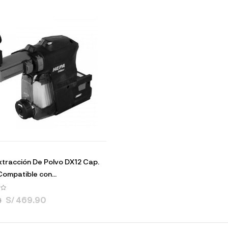
xtracción De Polvo DX12 Cap.
Compatible con...
S/ 469.90
8