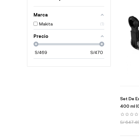
Marca
Makita
1
Precio
S/
469
S/
470
Set De E
400 ml (
S/ 647.4