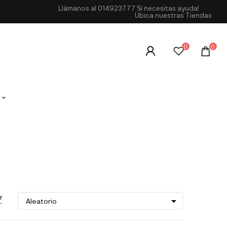
Llámanos al
014923777
Si necesitas ayuda!
Ubica nuestras Tiendas
0
0
r

Aleatorio
: