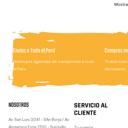
Mostran
Envios a Todo el Perú
Compras ma
Envios por agencias de transportes a todo
Todos nuest
el Perú
descuento
NOSOTROS
SERVICIO AL
CLIENTE
Av. San Luis 3041 - SAn Borja / Av.
Angamos Este 2130 - Surquillo
Tu cuenta