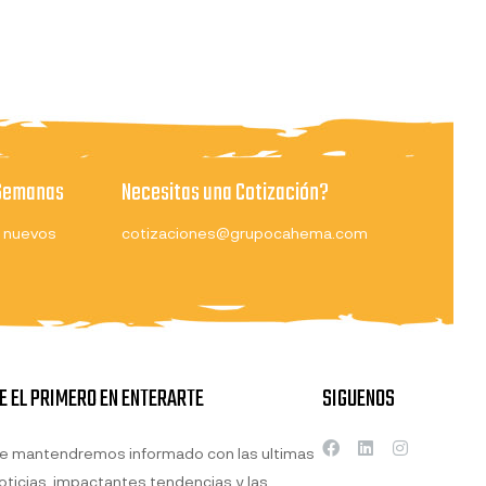
 Semanas
Necesitas una Cotización?
 nuevos
cotizaciones@grupocahema.com
E EL PRIMERO EN ENTERARTE
SIGUENOS
e mantendremos informado con las ultimas
oticias, impactantes tendencias y las