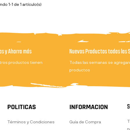
do 1-1 de 1 artículo(s)
s y Ahorra más
Nuevos Productos todas las
ros productos tienen
Todas las semanas se agregan
productos
S
POLITICAS
INFORMACION
T
Términos y Condiciones
Guía de Compra
n