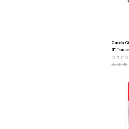
Carda Ci
6" Toolc
S/ 49.89