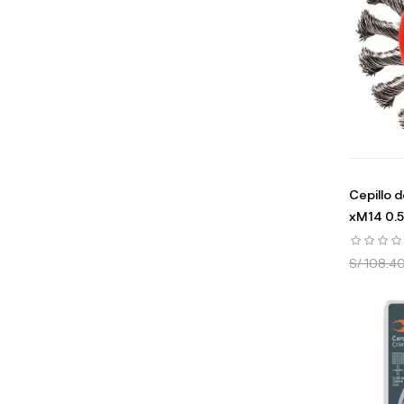
Cepillo 
xM14 0.5
S/ 108.4