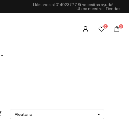
Llámanos al
014923777
Si necesitas ayuda!
Ubica nuestras Tiendas
0
0
r

Aleatorio
: