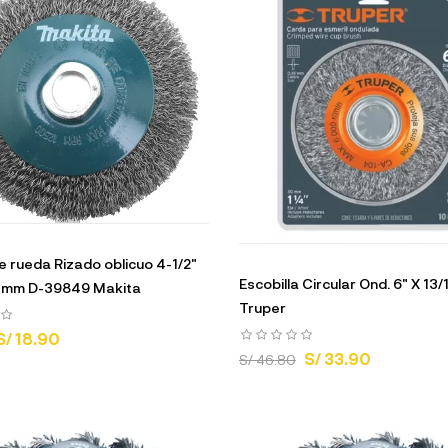
de rueda Rizado oblicuo 4-1/2"
Escobilla Circular Ond. 6" X 13/
3mm D-39849 Makita
Truper
S/ 18.90
S/ 33.90
S/ 46.80