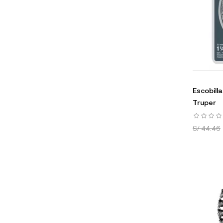
Escobilla
Truper
S/ 44.46