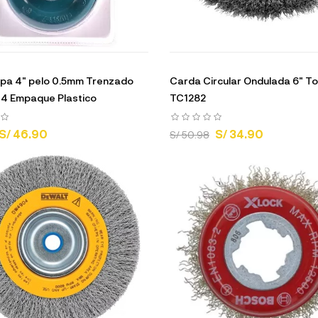
pa 4" pelo 0.5mm Trenzado
Carda Circular Ondulada 6" To
4 Empaque Plastico
TC1282
S/ 46.90
S/ 34.90
S/ 50.98