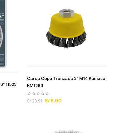
Carda Copa Trenzada 3" M14 Kamasa
16" 11523
KM1289
S/ 8.90
S/ 23.91