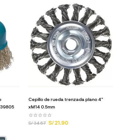
o
Cepillo de rueda trenzada plano 4"
-39805
xM14 0.5mm
S/ 21.90
S/ 34.67