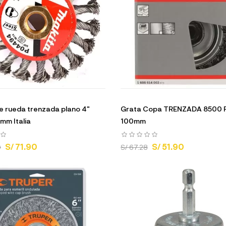
de rueda trenzada plano 4"
Grata Copa TRENZADA 8500
mm Italia
100mm
S/ 71.90
S/ 51.90
0
S/ 67.28