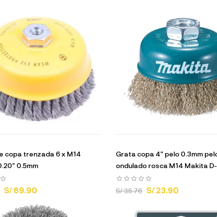
de copa trenzada 6 x M14
Grata copa 4" pelo 0.3mm pel
0.20" 0.5mm
ondulado rosca M14 Makita D
S/ 89.90
S/ 23.90
S/ 35.76