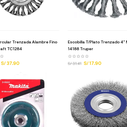
rcular Trenzada Alambre Fino
Escobilla T/Plato Trenzado 4"
raft TC1284
14188 Truper
S/ 37.90
S/ 17.90
S/ 31.41