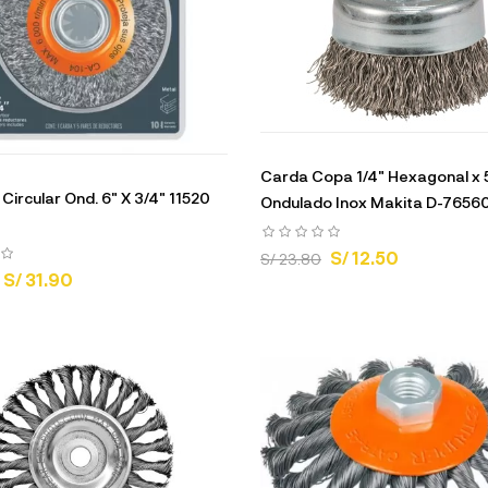
Carda Copa 1/4" Hexagonal x
 Circular Ond. 6" X 3/4" 11520
Ondulado Inox Makita D-7656
S/ 12.50
S/ 23.80
S/ 31.90