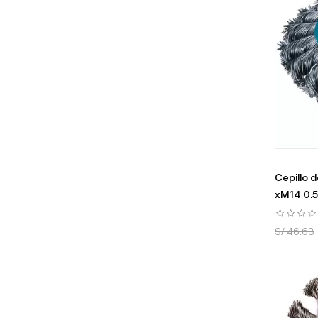
Cepillo 
xM14 0.
S/ 46.63