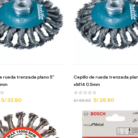
de rueda trenzada plano 5"
Cepillo de rueda trenzada plan
5mm
xM14 0.5mm
S/ 33.90
S/ 26.90
S/ 39.02