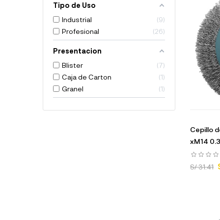
Tipo de Uso
Industrial
9
Profesional
26
Presentacion
Blister
7
Caja de Carton
1
Granel
1
Cepillo 
xM14 0.
S/ 31.41