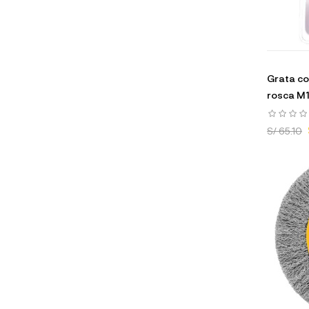
Grata co
rosca M1
S/ 65.10