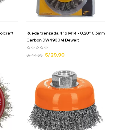
olcraft
Rueda trenzada 4" x M14 - 0.20" 0.5mm
Carbon DW4930M Dewalt
S/ 29.90
S/ 44.63