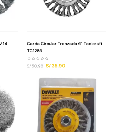
 M14
Carda Circular Trenzada 6" Toolcraft
TC1285
S/ 35.90
S/ 50.98