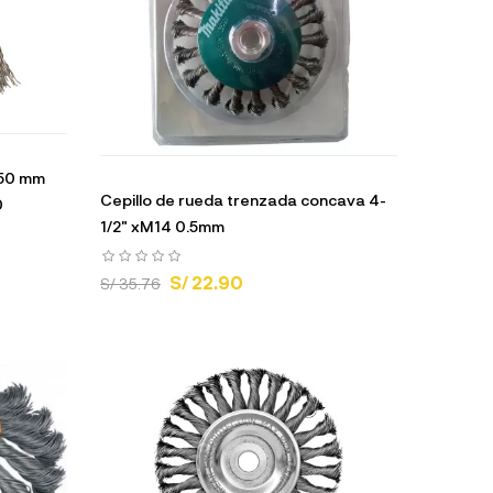
 50 mm
Cepillo de rueda trenzada concava 4-
0
1/2" xM14 0.5mm
S/ 22.90
S/ 35.76