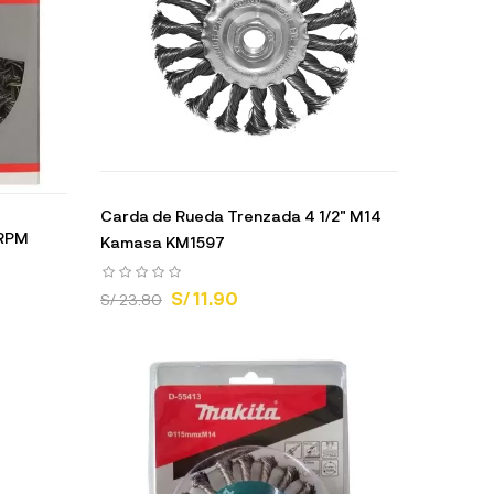
Carda de Rueda Trenzada 4 1/2" M14
 RPM
Kamasa KM1597
S/ 11.90
S/ 23.80