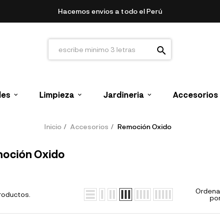
Hacemos envios a todo el Perú
search
les
Limpieza
Jardineria
Accesorios
Inicio
Accesorios
Remoción Oxido
oción Oxido
Ordena
roductos.
por