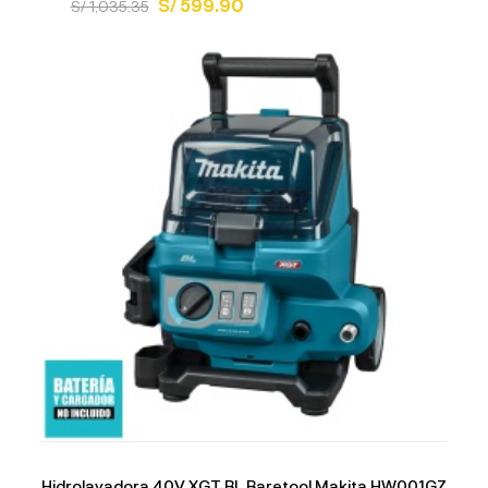
S/ 599.90
S/ 1,035.35
Hidrolavadora 40V XGT BL Baretool Makita HW001GZ