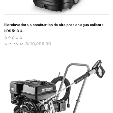
Hidrolavadora a combustion de alta presion agua caliente
HDS 5/13 U...
S/ 10,999.90
S/ 16,166.93