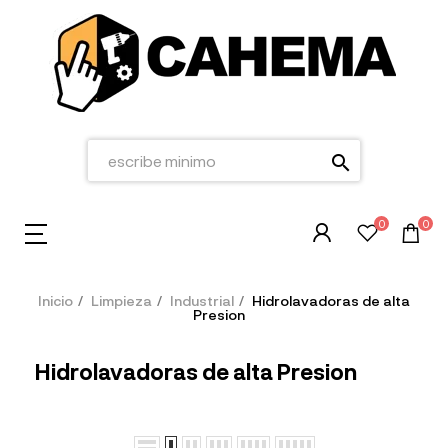
search
0
0
Inicio
Limpieza
Industrial
Hidrolavadoras de alta
Presion
Hidrolavadoras de alta Presion