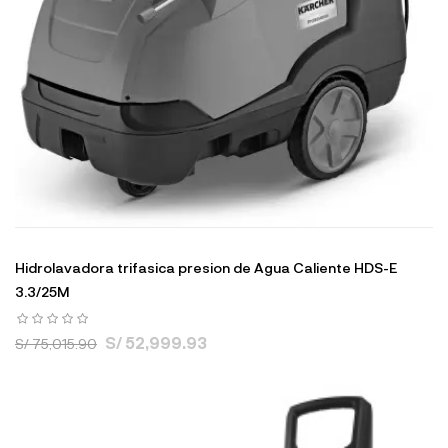
Hidrolavadora trifasica presion de Agua Caliente HDS-E
3.3/25M
S/ 52,999.93
S/ 75,015.90