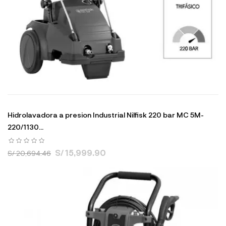
Hidrolavadora a presion Industrial Nilfisk 220 bar MC 5M-
220/1130...
S/ 15,999.90
S/ 20,694.46