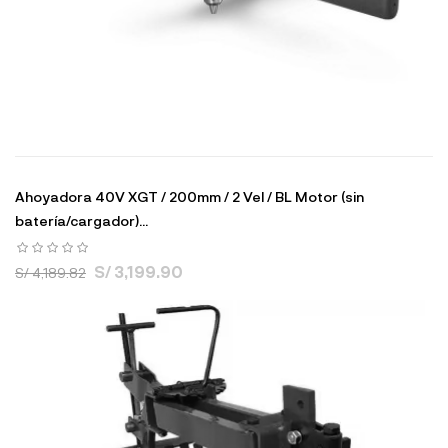
Ahoyadora 40V XGT / 200mm / 2 Vel / BL Motor (sin
batería/cargador)...
S/ 3,199.90
S/ 4,189.82