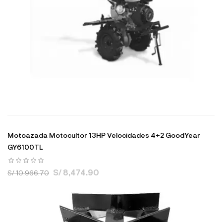
Motoazada Motocultor 13HP Velocidades 4+2 GoodYear
GY6100TL
S/ 8,474.90
S/ 10,966.70