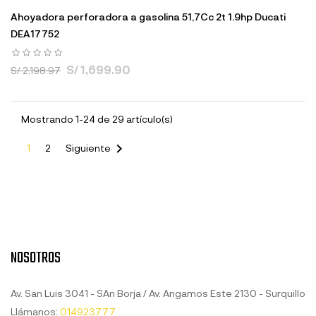
Ahoyadora perforadora a gasolina 51,7Cc 2t 1.9hp Ducati
DEA17752
S/ 1,699.90
S/ 2,198.97
Mostrando 1-24 de 29 artículo(s)

1
2
Siguiente
NOSOTROS
Av. San Luis 3041 - SAn Borja / Av. Angamos Este 2130 - Surquillo
Llámanos:
014923777