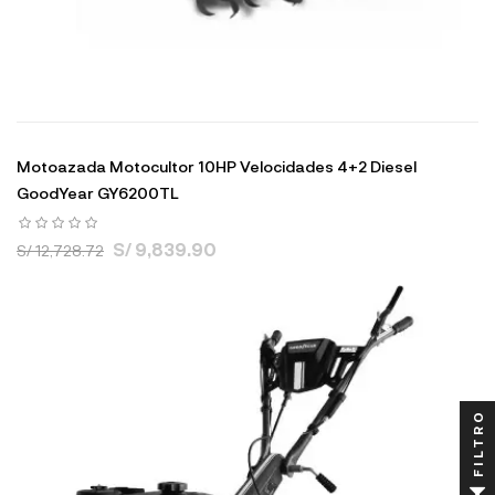
Motoazada Motocultor 10HP Velocidades 4+2 Diesel
GoodYear GY6200TL
S/ 9,839.90
S/ 12,728.72
FILTRO