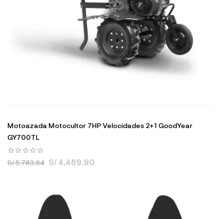
Motoazada Motocultor 7HP Velocidades 2+1 GoodYear
GY700TL
S/ 4,469.90
S/ 5,783.64