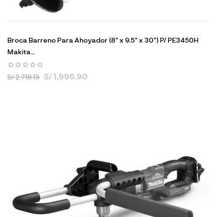
Broca Barreno Para Ahoyador (8" x 9.5" x 30") P/ PE3450H
Makita...
S/ 1,996.90
S/ 2,716.13