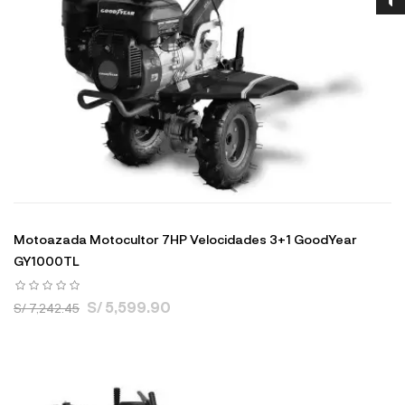
Motoazada Motocultor 7HP Velocidades 3+1 GoodYear
GY1000TL
S/ 5,599.90
S/ 7,242.45