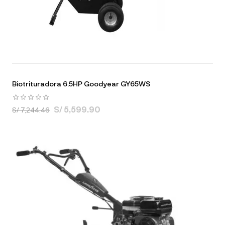
Biotrituradora 6.5HP Goodyear GY65WS
S/ 5,599.90
S/ 7,244.46