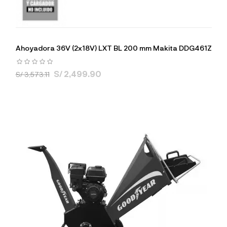
Ahoyadora 36V (2x18V) LXT BL 200 mm Makita DDG461Z
S/ 2,499.90
S/ 3,573.11