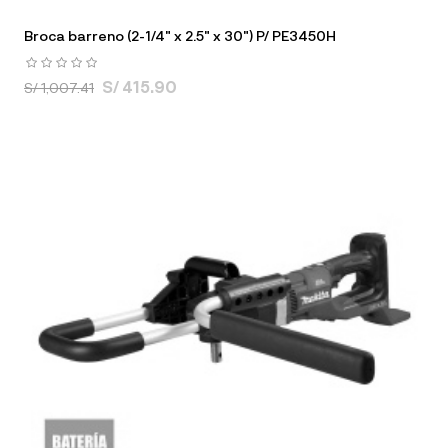
Broca barreno (2-1/4" x 2.5" x 30") P/ PE3450H
S/ 415.90
S/ 1,007.41