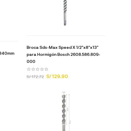
Broca Sds-Max Speed X 1/2"x8"x13"
x340mm
para Hormigón Bosch 2608.586.809-
000
S/ 129.90
S/ 172.72