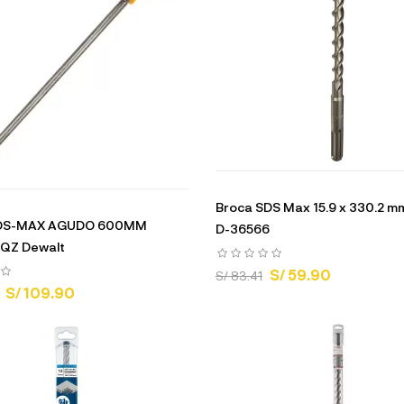
Broca SDS Max 15.9 x 330.2 m
SDS-MAX AGUDO 600MM
D-36566
QZ Dewalt
S/ 59.90
S/ 83.41
S/ 109.90