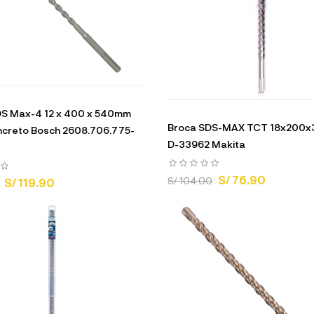
DS Max-4 12 x 400 x 540mm
Broca SDS-MAX TCT 18x200
ncreto Bosch 2608.706.775-
D-33962 Makita
S/ 76.90
S/ 104.00
S/ 119.90