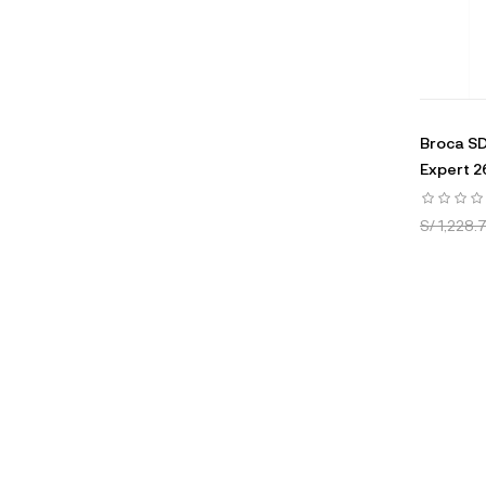
Broca S
Expert 
S/ 1,228.