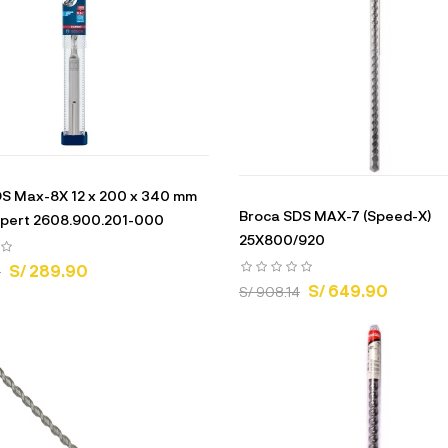
S Max-8X 12 x 200 x 340 mm
Broca SDS MAX-7 (Speed-X)
xpert 2608.900.201-000
25X800/920
S/ 289.90
9
S/ 649.90
S/ 908.14