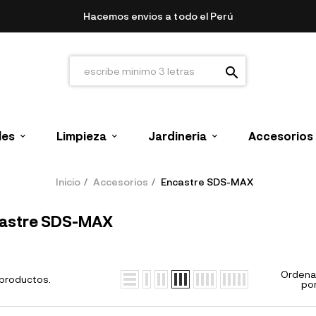
Hacemos envios a todo el Perú
search
les
Limpieza
Jardineria
Accesorios
Inicio
Accesorios
Encastre SDS-MAX
astre SDS-MAX
Ordena
productos.
por