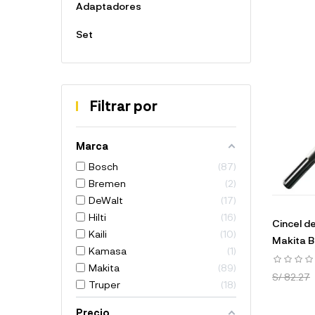
Adaptadores
Set
Filtrar por
Marca
Bosch
87
Bremen
2
DeWalt
17
Hilti
16
Cincel 
Kaili
10
Makita 
Kamasa
1
Makita
89
S/ 82.27
Truper
18
Precio