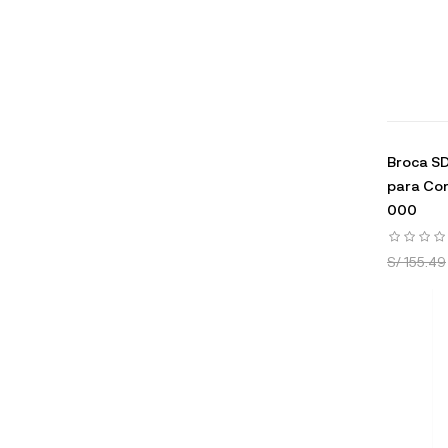
Broca S
para Co
000
S/ 155.49