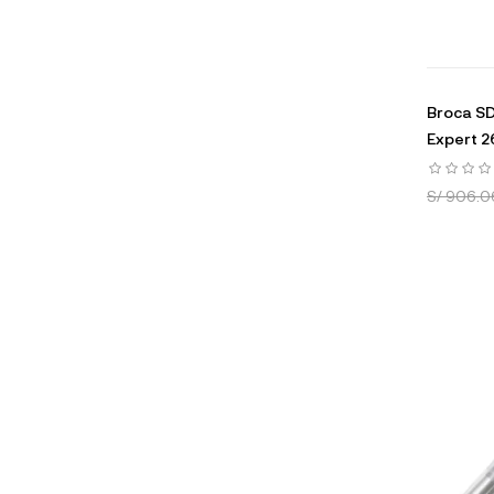
Broca S
Expert 
S/ 906.0