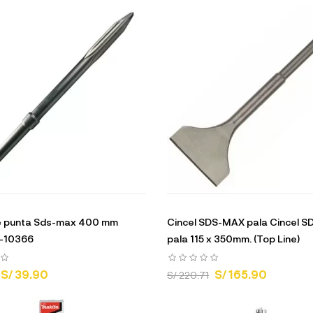
de punta Sds-max 400 mm
Cincel SDS-MAX pala Cincel 
B-10366
pala 115 x 350mm. (Top Line)
S/ 39.90
S/ 165.90
S/ 220.71