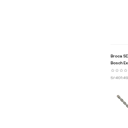
Broca SD
Bosch E
S/ 401.4