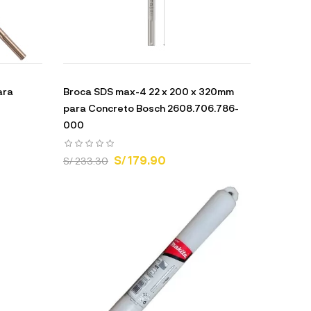
ara
Broca SDS max-4 22 x 200 x 320mm
para Concreto Bosch 2608.706.786-
000
S/ 179.90
S/ 233.30