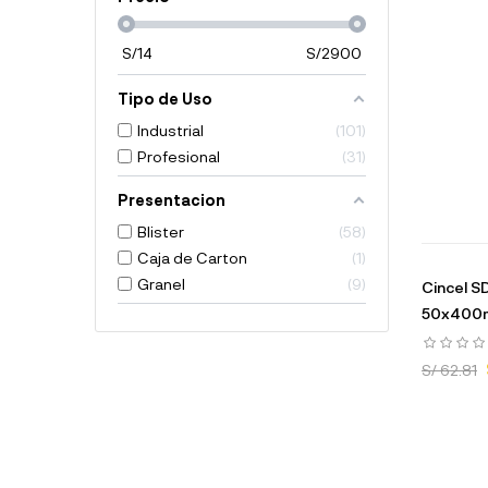
S/
14
S/
2900
Tipo de Uso
Industrial
101
Profesional
31
Presentacion
Blister
58
Caja de Carton
1
Granel
9
Cincel S
50x400m
S/ 62.81