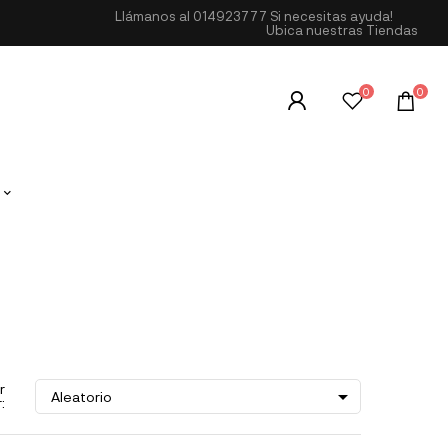
Llámanos al
014923777
Si necesitas ayuda!
Ubica nuestras Tiendas
0
0
r

Aleatorio
: