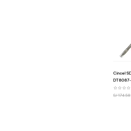
Cincel 
DT8087-
S/ 174.58