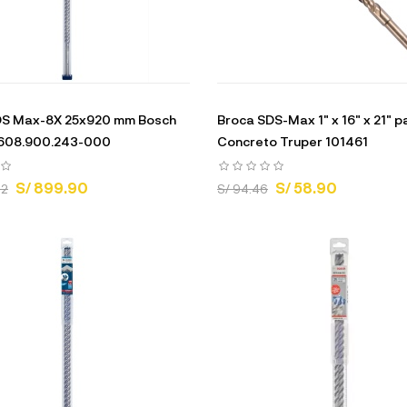
DS Max-8X 25x920 mm Bosch
Broca SDS-Max 1" x 16" x 21" p
2608.900.243-000
Concreto Truper 101461
S/ 899.90
S/ 58.90
72
S/ 94.46