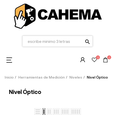
search
0
0
Inicio
Herramientas de Medición
Niveles
Nivel Óptico
Nivel Óptico