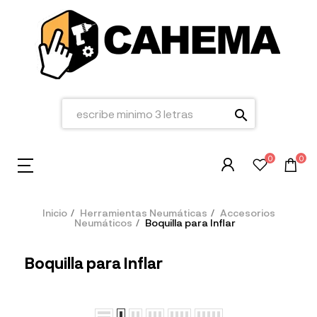
search
0
0
Inicio
Herramientas Neumáticas
Accesorios
Neumáticos
Boquilla para Inflar
Boquilla para Inflar