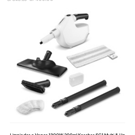
Limpiador a Vapor 1300W 200ml Karcher SC1 Multi & Up