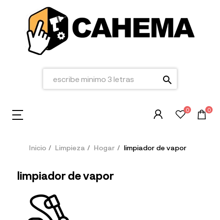
search
0
0
Inicio
Limpieza
Hogar
limpiador de vapor
limpiador de vapor