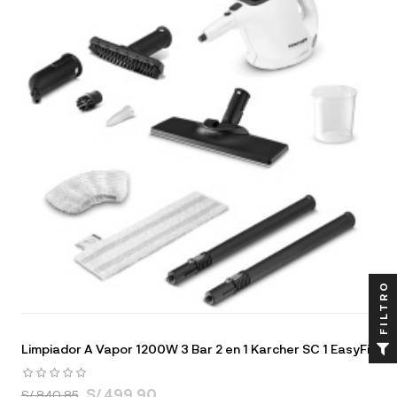
FILTRO
Limpiador A Vapor 1200W 3 Bar 2 en 1 Karcher SC 1 EasyFix
S/ 499.90
S/ 840.85