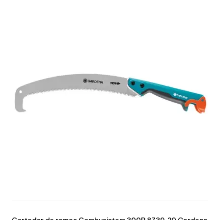
Cortador de ramas Combysistem 300P 8739-20 Gardena