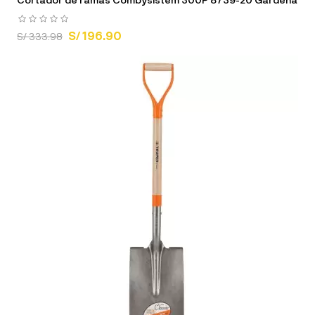
S/ 196.90
S/ 333.98