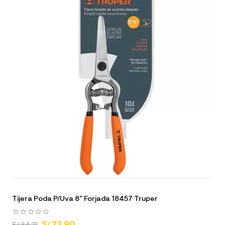
Tijera Poda P/Uva 8" Forjada 18457 Truper
S/ 23.90
S/ 34.21