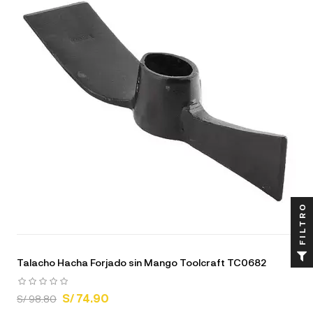
FILTRO
Talacho Hacha Forjado sin Mango Toolcraft TC0682
S/ 74.90
S/ 98.80