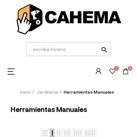
search
0
0
Inicio
Jardineria
Herramientas Manuales
Herramientas Manuales