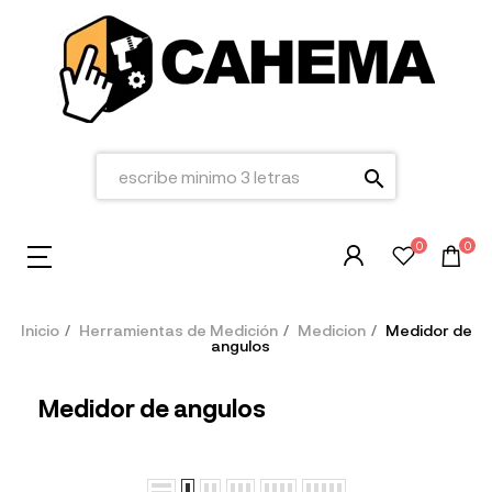
search
0
0
Inicio
Herramientas de Medición
Medicion
Medidor de
angulos
Medidor de angulos