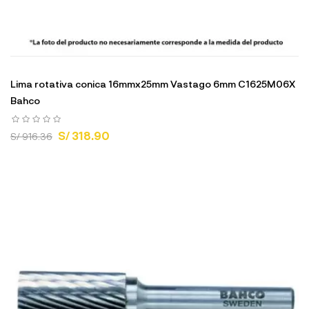
Lima rotativa conica 16mmx25mm Vastago 6mm C1625M06X
Bahco
S/ 318.90
S/ 916.36