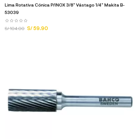
Lima Rotativa Cónica P/INOX 3/8" Vástago 1/4" Makita B-
53039
S/ 59.90
S/ 104.00