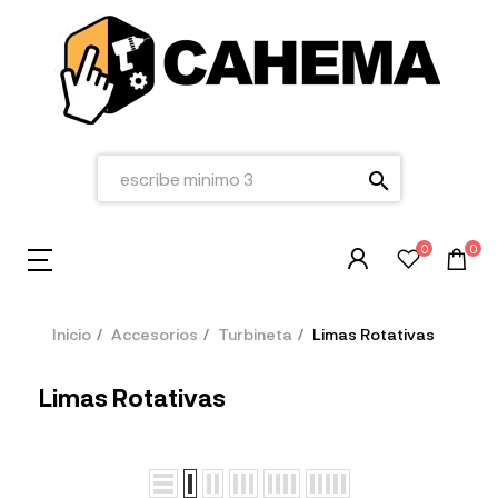
search
0
0
Inicio
Accesorios
Turbineta
Limas Rotativas
Limas Rotativas