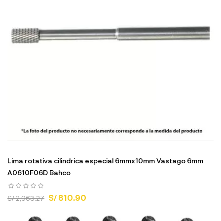
Lima rotativa cilindrica especial 6mmx10mm Vastago 6mm
A0610F06D Bahco
S/ 810.90
S/ 2,963.27