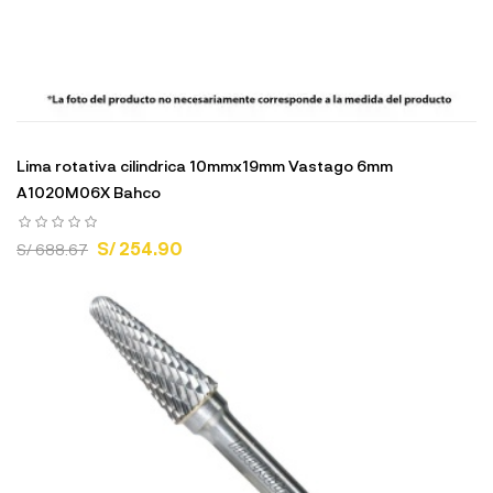
Lima rotativa cilindrica 10mmx19mm Vastago 6mm
A1020M06X Bahco
S/ 254.90
S/ 688.67