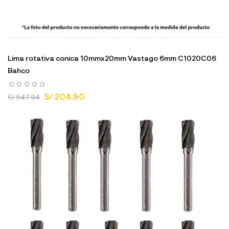
Lima rotativa conica 10mmx20mm Vastago 6mm C1020C06
Bahco
S/ 204.90
S/ 547.94