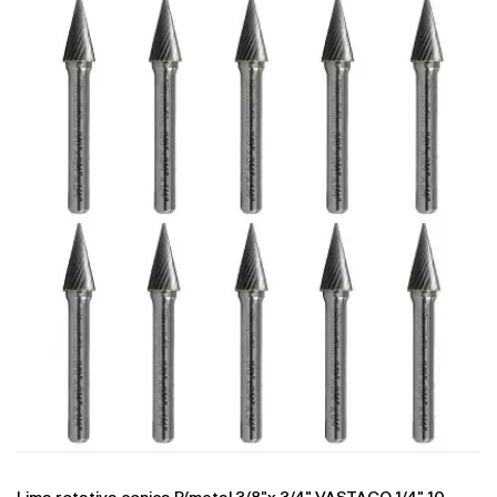
Lima rotativa conica P/metal 3/8"x 3/4" VASTAGO 1/4" 10