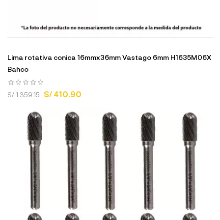
Lima rotativa conica 16mmx36mm Vastago 6mm H1635M06X
Bahco
S/ 410.90
S/ 1,359.15