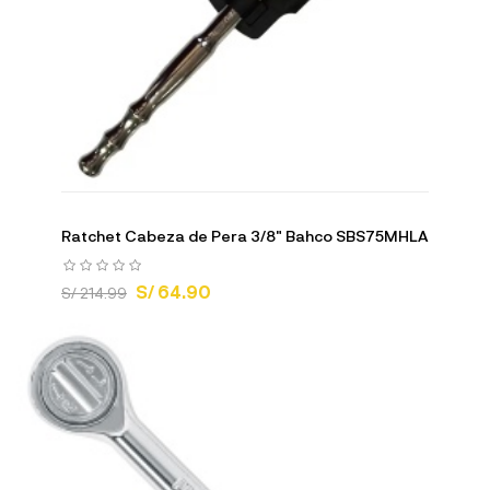
Ratchet Cabeza de Pera 3/8" Bahco SBS75MHLA
S/ 64.90
S/ 214.99