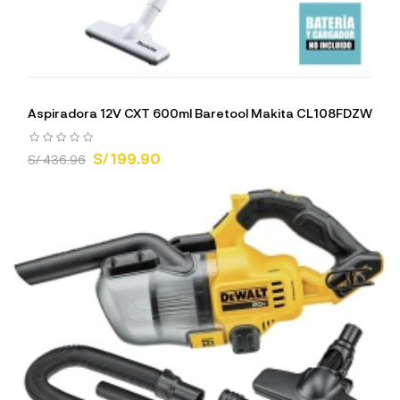
Aspiradora 12V CXT 600ml Baretool Makita CL108FDZW
S/ 199.90
S/ 436.96