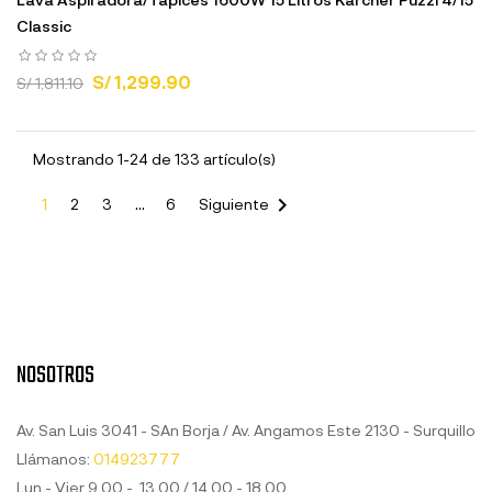
Classic
S/ 1,299.90
S/ 1,811.10
Mostrando 1-24 de 133 artículo(s)

1
2
3
…
6
Siguiente
NOSOTROS
Av. San Luis 3041 - SAn Borja / Av. Angamos Este 2130 - Surquillo
Llámanos:
014923777
Lun - Vier 9.00 - 13.00 / 14.00 - 18.00