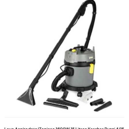
Lava Aspiradora/Tapices 1600W 15 Litros Karcher Puzzi 4/15