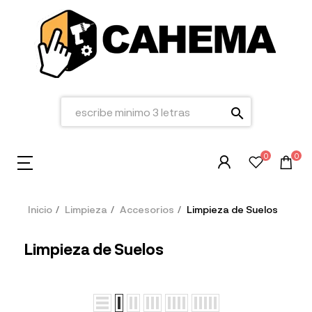
search
0
0
Inicio
Limpieza
Accesorios
Limpieza de Suelos
Limpieza de Suelos