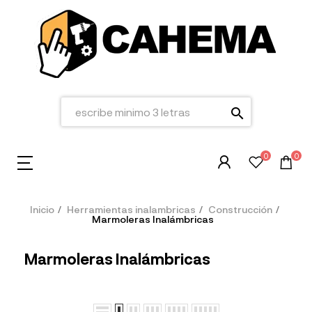
search
0
0
Inicio
Herramientas inalambricas
Construcción
Marmoleras Inalámbricas
Marmoleras Inalámbricas