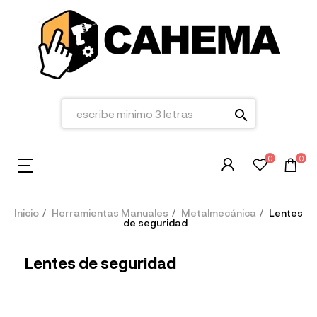
search
0
0
Inicio
Herramientas Manuales
Metalmecánica
Lentes
de seguridad
Lentes de seguridad