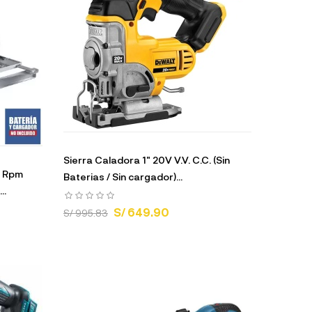
Sierra Caladora 1" 20V V.V. C.C. (Sin
0 Rpm
Baterias / Sin cargador)...
..
S/ 649.90
S/ 995.83