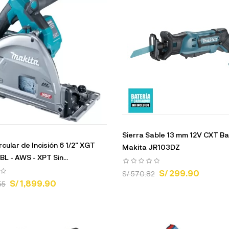
Sierra Sable 13 mm 12V CXT Ba
rcular de Incisión 6 1/2" XGT
Makita JR103DZ
L - AWS - XPT Sin...
S/ 299.90
S/ 570.82
S/ 1,899.90
55