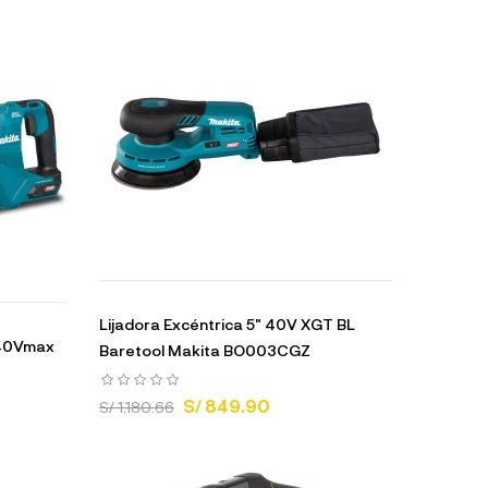
Lijadora Excéntrica 5" 40V XGT BL
 40Vmax
Baretool Makita BO003CGZ
S/ 849.90
S/ 1,180.66