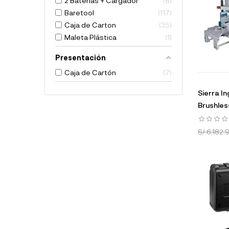
2 Baterías + Cargador
8
Baretool
117
Caja de Carton
35
Maleta Plástica
1
Presentación
Caja de Cartón
7
Sierra I
Brushless
S/ 6,182.