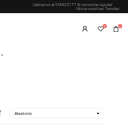
Llámanos al
014923777
Si necesitas ayuda!
Ubica nuestras Tiendas
0
0
r

Aleatorio
: