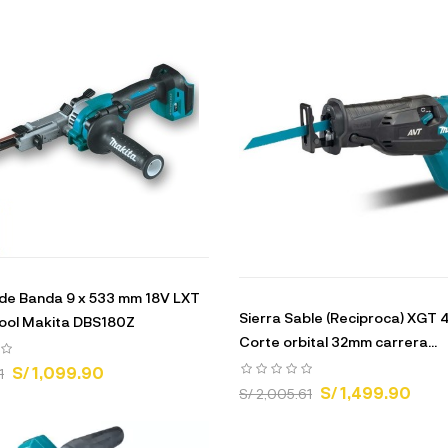
 de Banda 9 x 533 mm 18V LXT
Sierra Sable (Reciproca) XGT
ool Makita DBS180Z
Corte orbital 32mm carrera...
S/ 1,099.90
1
S/ 1,499.90
S/ 2,005.61