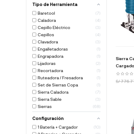
Tipo de Herramienta
Baretool
7
Caladora
4
Cepillo Eléctrico
3
Cepillos
4
Clavadora
3
Engalletadoras
1
Engrapadora
1
Sierra Ca
Lijadoras
2
Cargado
Recortadora
1
Ruteadora / Fresadora
1
S/ 776.7
Set de Sierras Copa
1
Sierra Caladora
7
Sierra Sable
3
Sierras
68
Configuración
1 Batería + Cargador
10