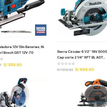
ladora 12V (Sin Baterias, Ni
Sierra Circular 6 1/2'' 18V 50
r) Bosch GST 12V-70
Cap corte 2 1/4" XPT BL ADT...
S/ 559.90
7
S/ 999.90
S/ 1,513.62