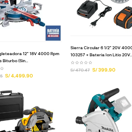
Sierra Circular 6 1/2" 20V 40
ngleteadora 12" 18V 4000 Rpm
103257 + Bateria Ion Litio 20V..
 Biturbo (Sin...
S/ 399.90
S/ 470.47
S/ 4,499.90
95