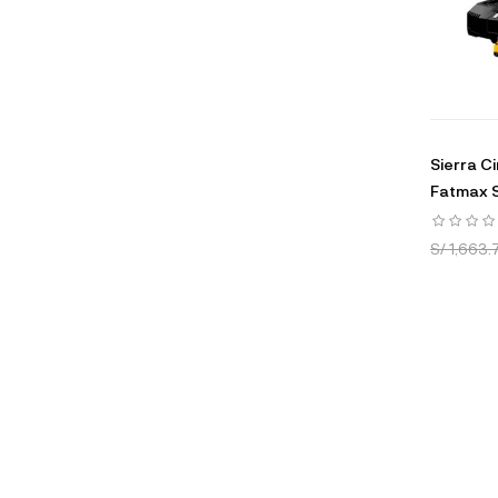
Sierra C
Fatmax 
S/ 1,663.