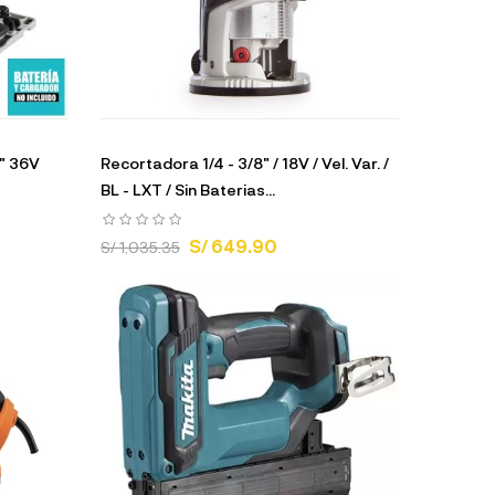
2" 36V
Recortadora 1/4 - 3/8" / 18V / Vel. Var. /
BL - LXT / Sin Baterias...
S/ 649.90
S/ 1,035.35