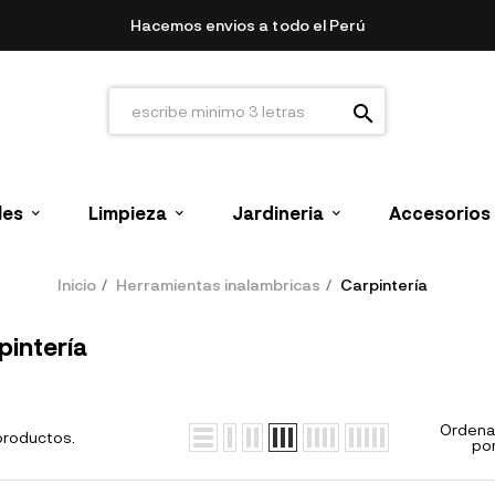
Hacemos envios a todo el Perú
search
les
Limpieza
Jardineria
Accesorios
Inicio
Herramientas inalambricas
Carpintería
pintería
Ordena
productos.
por