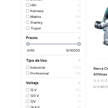
Hilti
2
Kamasa
1
Makita
65
Stanley
6
Truper
8
Precio
S/
65
S/
14000
Tipo de Uso
Industrial
133
Sierra Ci
Profesional
16
40Vmax B
Voltaje
S/ 2,457.
12 V
10
120 V
1
12V
1
14.4 V
1