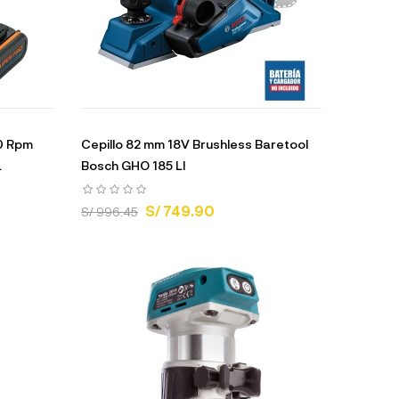
00 Rpm
Cepillo 82 mm 18V Brushless Baretool
.
Bosch GHO 185 LI
S/ 749.90
S/ 996.45