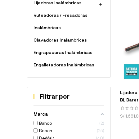
Lijadoras Inalámbricas

Ruteadoras / Fresadoras
Inalámbricas
Clavadoras Inalambricas
Engrapadoras Inalámbricas
Engalletadoras Inalámbricas
Lijadora
Filtrar por
BL Baret
Marca
S/ 1,681.8
Bahco
2
Bosch
25
DeWalt
40