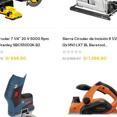
ircular 7 1/4" 20 V 5000 Rpm
Sierra Circular de Incisión 6 1/
Stanley SBC550D2K-B2
(2x18V) LXT BL Baretool...
S/ 899.90
S/ 1,399.90
79
S/ 2,198.97