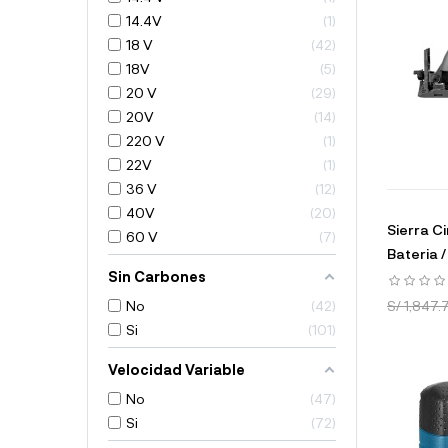
14.4V
1
18 V
42
18V
5
20 V
29
20V
14
220 V
1
22V
1
36 V
12
40V
20
Sierra Ci
60 V
7
Bateria /
Sin Carbones
S/ 1,847.
No
42
Si
101
Velocidad Variable
No
47
Si
72