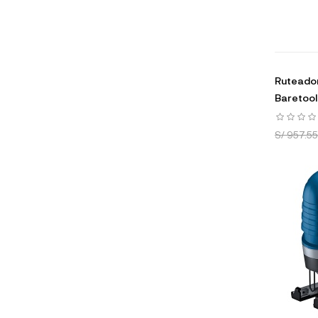
Ruteador
Baretool 
S/ 957.55