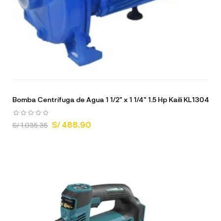
Bomba Centrífuga de Agua 1 1/2" x 1 1/4" 1.5 Hp Kaili KL1304
S/ 488.90
S/ 1,035.35