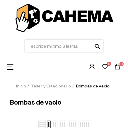
search
0
0
Inicio
Taller y Estacionario
Bombas de vacio
Bombas de vacio