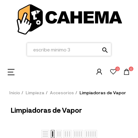
search
0
0
Inicio
Limpieza
Accesorios
Limpiadoras de Vapor
Limpiadoras de Vapor