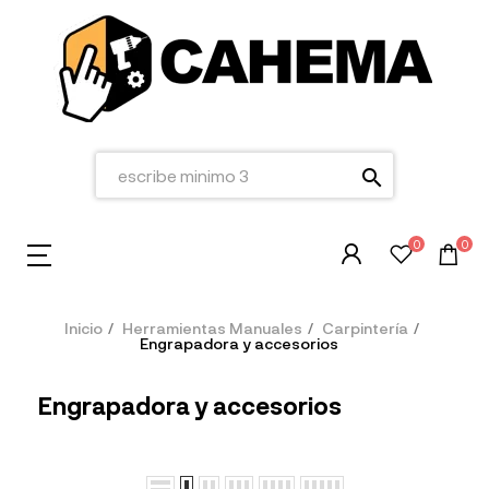
search
0
0
Inicio
Herramientas Manuales
Carpintería
Engrapadora y accesorios
Engrapadora y accesorios