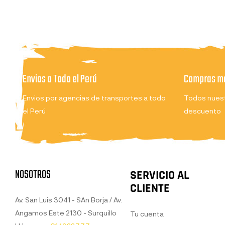
Envios a Todo el Perú
Compras ma
Envios por agencias de transportes a todo
Todos nuest
el Perú
descuento
NOSOTROS
SERVICIO AL
CLIENTE
Av. San Luis 3041 - SAn Borja / Av.
Angamos Este 2130 - Surquillo
Tu cuenta