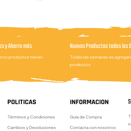
s y Ahorra más
Nuevos Productos todas las
ros productos tienen
Todas las semanas se agregan
productos
S
POLITICAS
INFORMACION
T
Términos y Condiciones
Guía de Compra
n
Cambios y Devoluciones
Contacta con nosotros