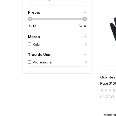
Precio
S/
13
S/
14
Marca
Rubi
1
Tipo de Uso
Profesional
1
Guantes 
Rubi 61
S/ 27.07
Mostran