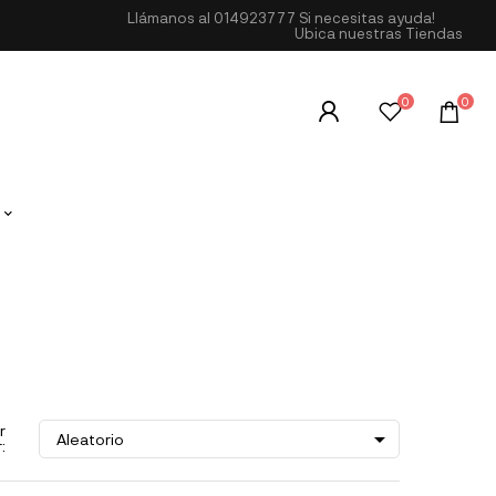
Llámanos al
014923777
Si necesitas ayuda!
Ubica nuestras Tiendas
0
0
r

Aleatorio
: