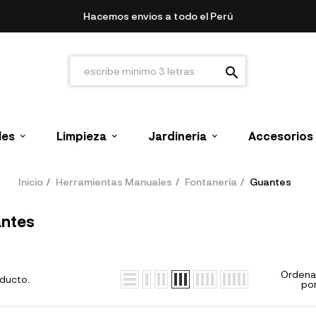
Hacemos envios a todo el Perú
search
les
Limpieza
Jardineria
Accesorios
Inicio
Herramientas Manuales
Fontanería
Guantes
ntes
Ordena
oducto.
por