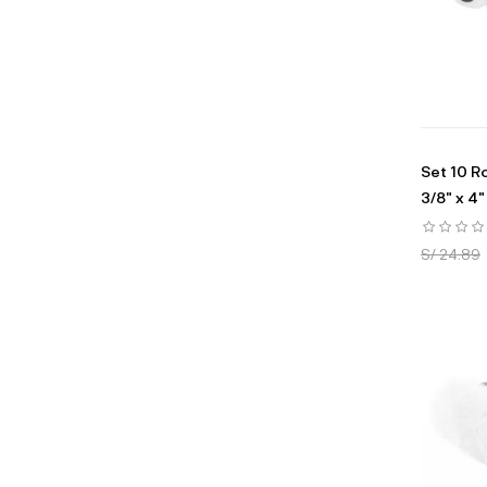
Set 10 R
3/8" x 4
S/ 24.89