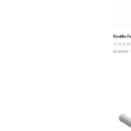
Rodillo F
S/ 21.63