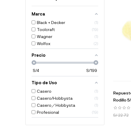
Marca
Black + Decker
1
Toolcraft
19
Wagner
1
Wolfox
2
Precio
S/
4
S/
199
Tipo de Uso
Casero
1
Repuesto
Casero/Hobbysta
1
Rodillo 5/
Casero／Hobbysta
1
Profesional
19
S/ 22.72