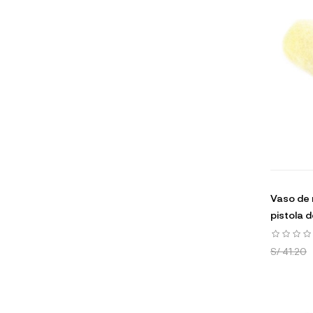
Vaso de 
pistola d
S/ 41.20