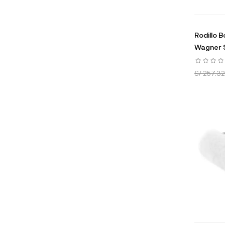
Rodillo B
Wagner S
S/ 257.32