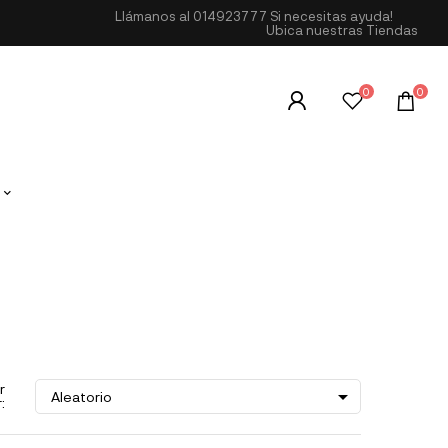
Llámanos al
014923777
Si necesitas ayuda!
Ubica nuestras Tiendas
0
0
r

Aleatorio
: