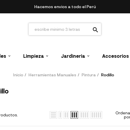
Hacemos envios a todo el Perú
search
les
Limpieza
Jardineria
Accesorios
Inicio
Herramientas Manuales
Pintura
Rodillo
llo
Ordena
roductos.
por