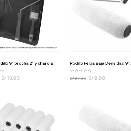
illo 9" brocha 2" y charola
Rodillo Felpa Baja Densidad 9" 
S/ 13.90
S/ 9.90
S/ 27.07