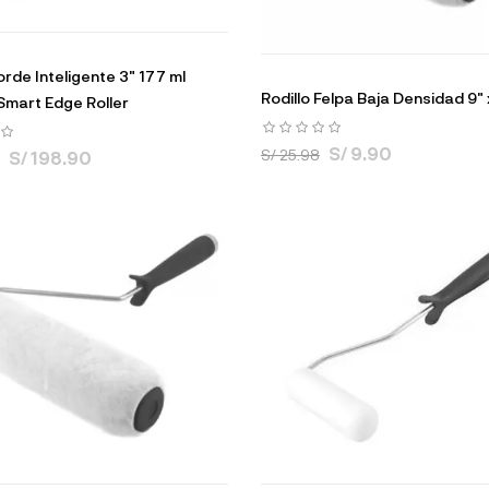
orde Inteligente 3" 177 ml
Rodillo Felpa Baja Densidad 9" 
mart Edge Roller
S/ 9.90
S/ 25.98
S/ 198.90