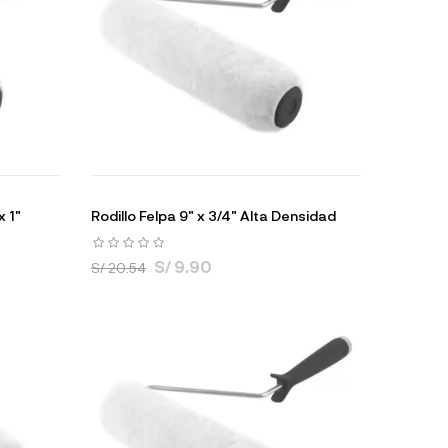
x 1"
Rodillo Felpa 9" x 3/4" Alta Densidad
S/ 9.90
S/ 20.54