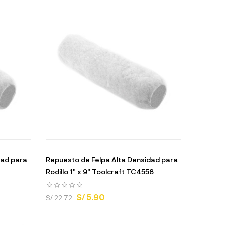
dad para
Repuesto de Felpa Alta Densidad para
Rodillo 1" x 9" Toolcraft TC4558
S/ 5.90
S/ 22.72