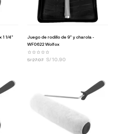
 1 1/4"
Juego de rodillo de 9" y charola -
WF0622 Wolfox
S/ 10.90
S/ 27.07