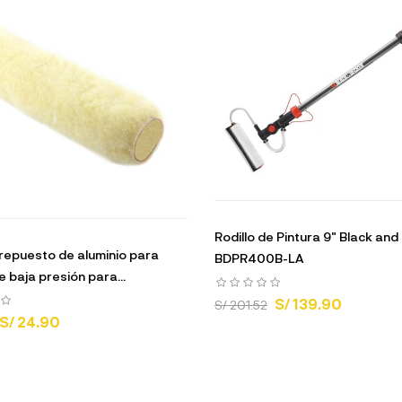
Rodillo de Pintura 9" Black an
repuesto de aluminio para
BDPR400B-LA
e baja presión para...
S/ 139.90
S/ 201.52
S/ 24.90