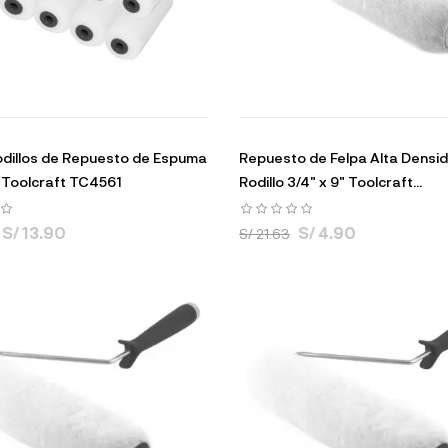
odillos de Repuesto de Espuma
Repuesto de Felpa Alta Densi
" Toolcraft TC4561
Rodillo 3/4" x 9" Toolcraft...
S/ 13.90
S/ 4.90
S/ 21.63