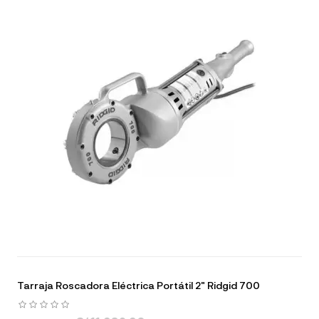
Tarraja Roscadora Eléctrica Portátil 2" Ridgid 700