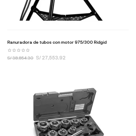
Ranuradora de tubos con motor 975/300 Ridgid
S/ 27,553.92
S/ 38,854.30