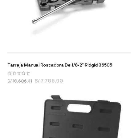
Tarraja Manual Roscadora De 1/8-2" Ridgid 36505
S/ 7,706.90
S/ 10,606.41