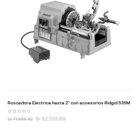
Roscadora Electrica hasta 2" con accesorios Ridgid 535M
S/ 52,105.89
S/ 71,669.42