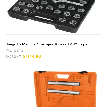
Juego De Machos Y Tarrajas 40pzas 11442 Truper
S/ 144.90
S/ 239.47