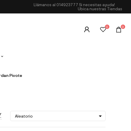
Llámanos al
014923777
Si necesitas ayuda!
Ubica nuestras Tiendas
0
0
dan Pivote
r

Aleatorio
: