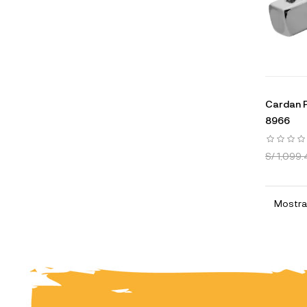
Cardan P
8966
S/ 1,099.
Mostran