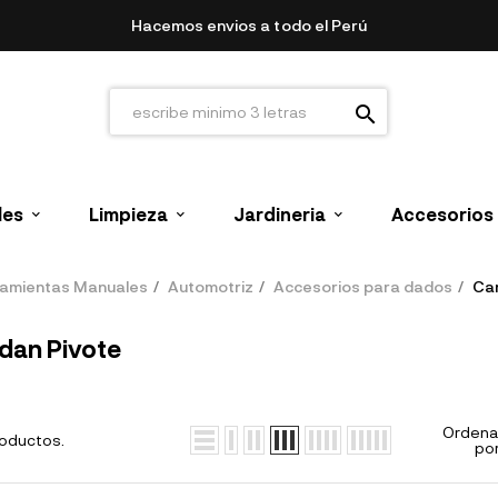
Hacemos envios a todo el Perú
search
les
Limpieza
Jardineria
Accesorios
amientas Manuales
Automotriz
Accesorios para dados
Car
dan Pivote
Ordena
roductos.
por