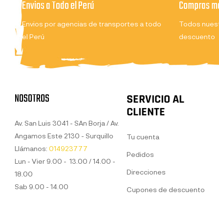
Envios a Todo el Perú
Compras ma
Envios por agencias de transportes a todo
Todos nuest
el Perú
descuento
NOSOTROS
SERVICIO AL
CLIENTE
Av. San Luis 3041 - SAn Borja / Av.
Angamos Este 2130 - Surquillo
Tu cuenta
Llámanos:
014923777
Pedidos
Lun - Vier 9.00 - 13.00 / 14.00 -
Direcciones
18.00
Sab 9.00 - 14.00
Cupones de descuento