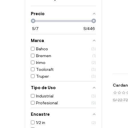
Precio
S/
7
S/
446
Marca
Bahco
3
Bremen
1
Irimo
2
Toolcraft
3
Truper
3
Cardan 
Tipo de Uso
Industrial
3
S/ 22.72
Profesional
9
Encastre
1/2 in
2