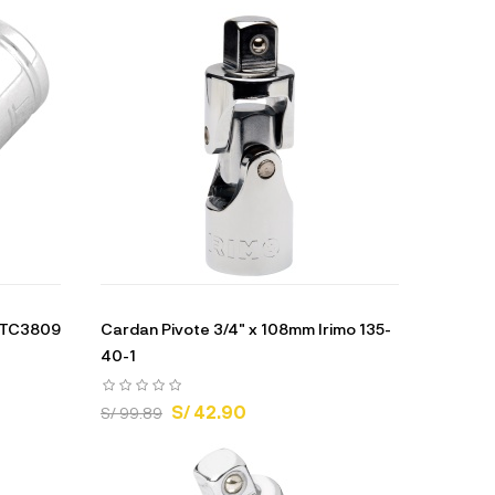
t TC3809
Cardan Pivote 3/4" x 108mm Irimo 135-
40-1
S/ 42.90
S/ 99.89