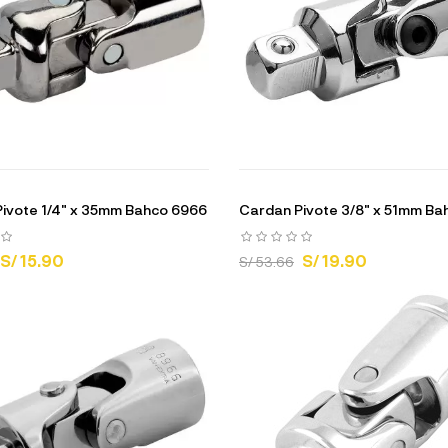
ivote 1/4" x 35mm Bahco 6966
Cardan Pivote 3/8" x 51mm B
S/ 15.90
S/ 19.90
S/ 53.66