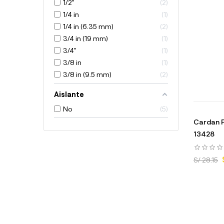
1/2"
2
1/4 in
1
1/4 in (6.35 mm)
2
3/4 in (19 mm)
1
3/4"
1
3/8 in
1
3/8 in (9.5 mm)
2
Aislante
No
5
Cardan Pi
13428
S/ 28.15