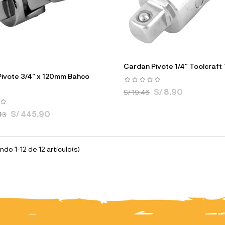
Cardan Pivote 1/4" Toolcraf
ivote 3/4" x 120mm Bahco
S/ 8.90
S/ 19.46
S/ 445.90
43
do 1-12 de 12 artículo(s)