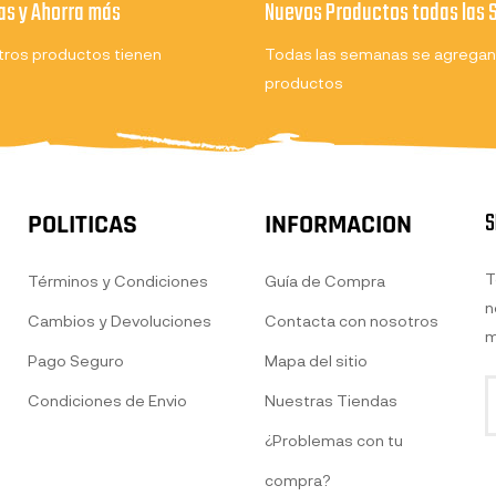
s y Ahorra más
Nuevos Productos todas las
ros productos tienen
Todas las semanas se agregan
productos
S
POLITICAS
INFORMACION
T
Términos y Condiciones
Guía de Compra
n
Cambios y Devoluciones
Contacta con nosotros
m
Pago Seguro
Mapa del sitio
Condiciones de Envio
Nuestras Tiendas
¿Problemas con tu
compra?