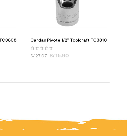
t TC3808
Cardan Pivote 1/2" Toolcraft TC3810
S/ 15.90
S/ 27.07