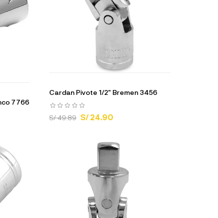
Cardan Pivote 1/2" Bremen 3456
ahco 7766
S/ 24.90
S/ 49.89