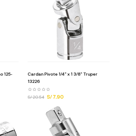
o 125-
Cardan Pivote 1/4" x 1 3/8" Truper
13226
S/ 7.90
S/ 20.54