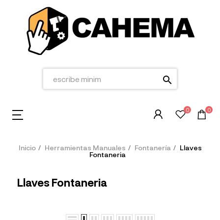
search
0
0
Inicio
Herramientas Manuales
Fontanería
Llaves
Fontaneria
Llaves Fontaneria