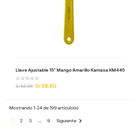
Llave Ajustable 15" Mango Amarillo Kamasa KM445
S/ 58.90
S/ 65.88
Mostrando 1-24 de 199 artículo(s)

1
2
3
…
9
Siguiente