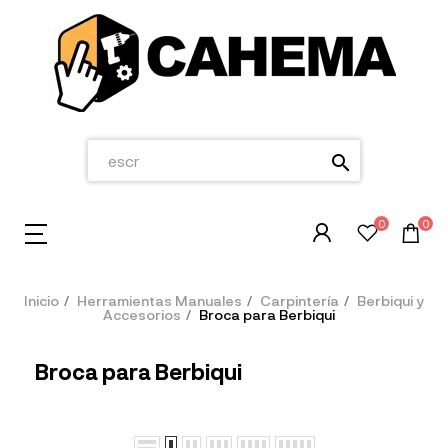
search
0
0
Inicio
Herramientas Manuales
Carpintería
Berbiqui y
Accesorios
Broca para Berbiqui
Broca para Berbiqui