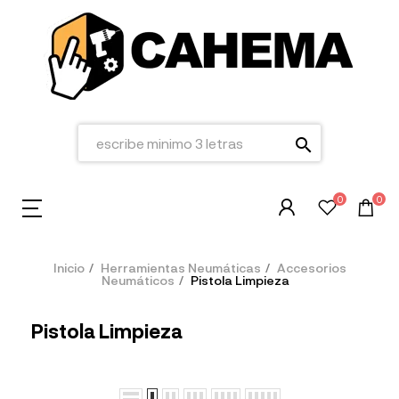
search
0
0
Inicio
Herramientas Neumáticas
Accesorios
Neumáticos
Pistola Limpieza
Pistola Limpieza