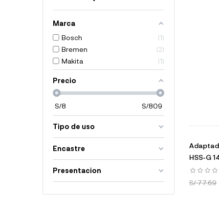
Marca
Bosch
1
Bremen
2
Makita
1
Precio
S/
8
S/
809
Tipo de uso
Adaptado
Encastre
HSS-G 14
Presentacion
S/ 77.69