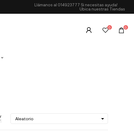
Llámanos al
014923777
Si necesitas ayuda!
Ubica nuestras Tiendas
0
0
r

Aleatorio
: