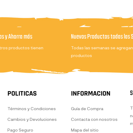
s y Ahorra más
Nuevos Productos todas las
ros productos tienen
Todas las semanas se agregan
productos
S
POLITICAS
INFORMACION
T
Términos y Condiciones
Guía de Compra
n
Cambios y Devoluciones
Contacta con nosotros
m
Pago Seguro
Mapa del sitio