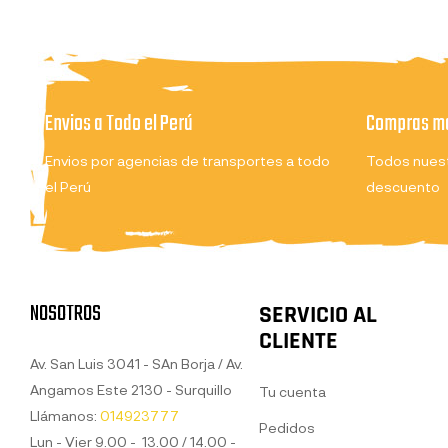
Envios a Todo el Perú
Compras ma
Envios por agencias de transportes a todo
Todos nuest
el Perú
descuento
NOSOTROS
SERVICIO AL
CLIENTE
Av. San Luis 3041 - SAn Borja / Av.
Angamos Este 2130 - Surquillo
Tu cuenta
Llámanos:
014923777
Pedidos
Lun - Vier 9.00 - 13.00 / 14.00 -