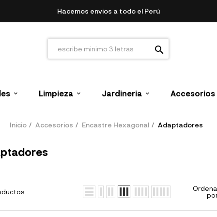
Hacemos envios a todo el Perú
search
les
Limpieza
Jardineria
Accesorios
Inicio
Accesorios
Encastre Hexagonal
Adaptadores
ptadores
Ordena
oductos.
por