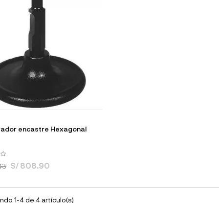
rador encastre Hexagonal
S/ 808.90
43
do 1-4 de 4 artículo(s)