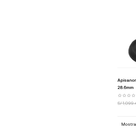
Apisano
28.6mm
S/ 1,099.
Mostran