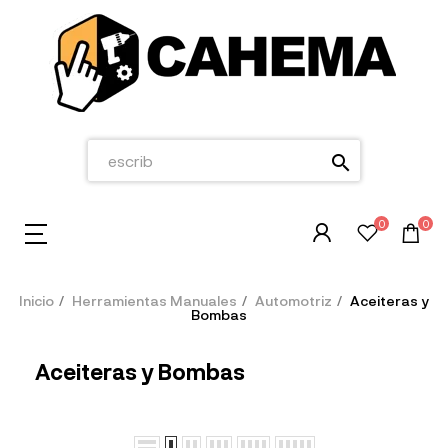
search
0
0
Inicio
Herramientas Manuales
Automotriz
Aceiteras y
Bombas
Aceiteras y Bombas