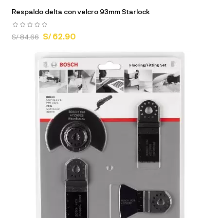
Respaldo delta con velcro 93mm Starlock
S/ 62.90
S/ 84.66