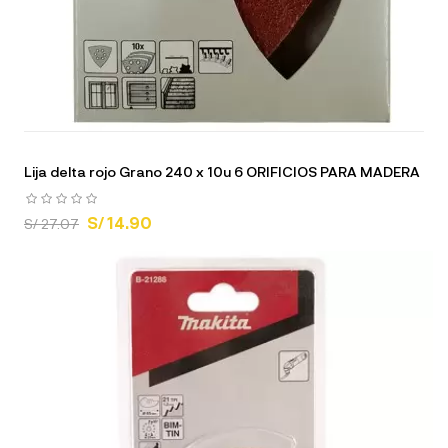
Lija delta rojo Grano 240 x 10u 6 ORIFICIOS PARA MADERA
S/ 14.90
S/ 27.07