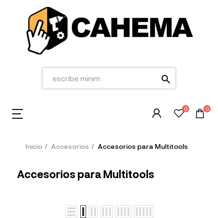
search
0
0
Inicio
Accesorios
Accesorios para Multitools
Accesorios para Multitools