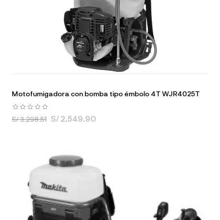
Motofumigadora con bomba tipo émbolo 4T WJR4025T
S/ 2,549.90
S/ 3,298.51