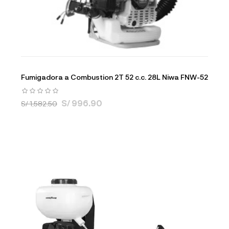
Fumigadora a Combustion 2T 52 c.c. 28L Niwa FNW-52
S/ 996.90
S/ 1,582.50