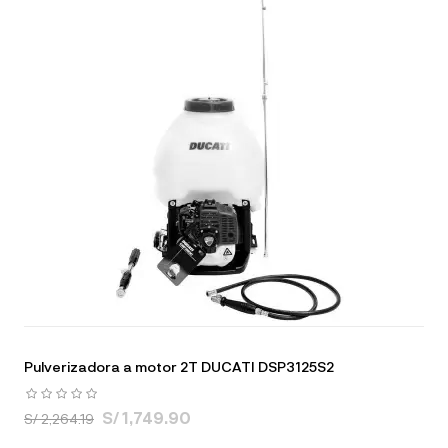
Pulverizadora a motor 2T DUCATI DSP3125S2
S/ 1,749.90
S/ 2,264.19