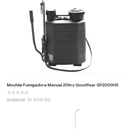
Mochila Fumigadora Manual 20ltrs GoodYear GY2000HS
S/ 404.90
S/ 526.20