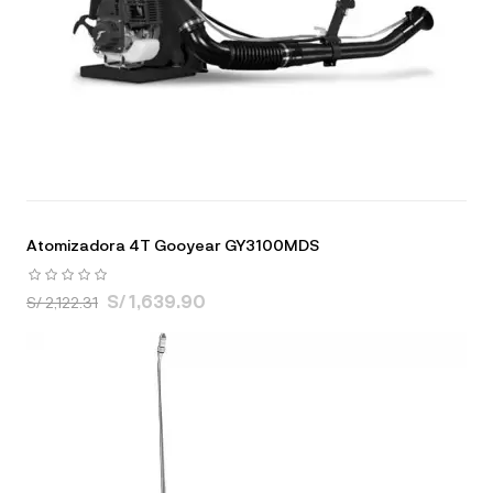
Atomizadora 4T Gooyear GY3100MDS
S/ 1,639.90
S/ 2,122.31