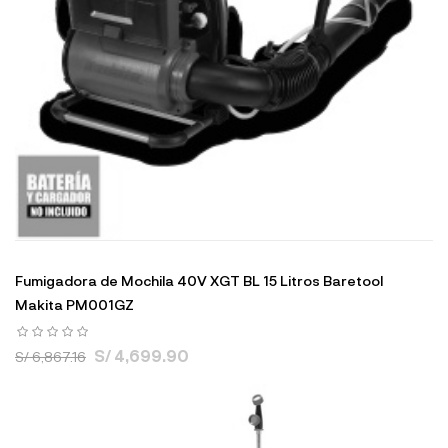
Fumigadora de Mochila 40V XGT BL 15 Litros Baretool
Makita PM001GZ
S/ 4,699.90
S/ 6,867.16