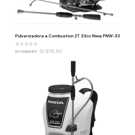
Pulverizadora a Combustion 2T 33cc Niwa PNW-33
S/ 816.90
S/ 1,384.67