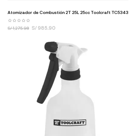
Atomizador de Combustión 2T 25L 25cc Toolcraft TC5343
S/ 985.90
S/ 1,275.98