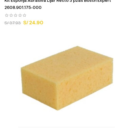
Kit Esponja Abrasiva Lijar Recto 3 pzas Bosch Expert
2608.901.175-000
S/ 24.90
S/ 37.93