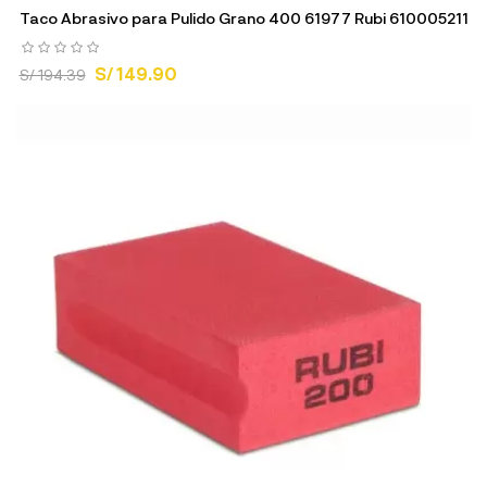
Taco Abrasivo para Pulido Grano 400 61977 Rubi 610005211
S/ 149.90
S/ 194.39