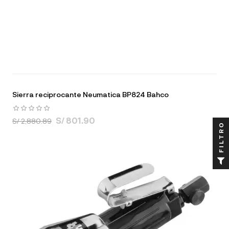
Sierra reciprocante Neumatica BP824 Bahco
S/ 801.90
S/ 2,880.89
FILTRO