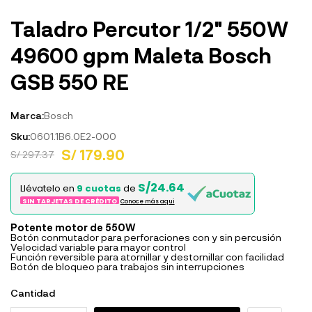
Taladro Percutor 1/2" 550W
49600 gpm Maleta Bosch
GSB 550 RE
Marca:
Bosch
Sku:
0601.1B6.0E2-000
S/ 179.90
S/ 297.37
S/24.64
Llévatelo en
9 cuotas
de
SIN TARJETAS DE CRÉDITO
Conoce más aqui
Potente motor de 550W
Botón conmutador para perforaciones con y sin percusión
Velocidad variable para mayor control
Función reversible para atornillar y destornillar con facilidad
Botón de bloqueo para trabajos sin interrupciones
Cantidad