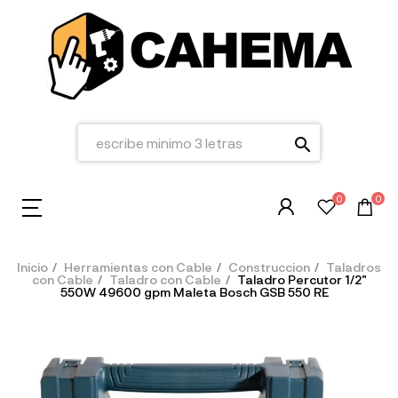
search
0
0
Inicio
Herramientas con Cable
Construccion
Taladros
con Cable
Taladro con Cable
Taladro Percutor 1/2"
550W 49600 gpm Maleta Bosch GSB 550 RE