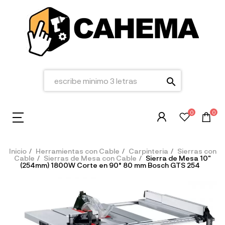
search
0
0
Inicio
Herramientas con Cable
Carpinteria
Sierras con
Cable
Sierras de Mesa con Cable
Sierra de Mesa 10"
(254mm) 1800W Corte en 90° 80 mm Bosch GTS 254