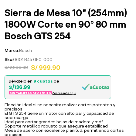
Sierra de Mesa 10" (254mm)
1800W Corte en 90° 80 mm
Bosch GTS 254
Marca:
Bosch
Sku:
0601.B45.0E0-000
S/ 999.90
S/ 2,200.98
Llévatelo en
9 cuotas
de
S/136.99
SIN TARJETAS DE CRÉDITO
Conoce más aqui
Elección ideal si se necesita realizar cortes potentes y
precisos
El GTS 254 tiene un motor con alto par y capacidad de
sobrecarga
Ideal para cortar grandes hojas de madera y mdf
Soporte metálico robusto que asegura estabilidad
Mesa de acero con excelente planitud, permitiendo cortes
precisos