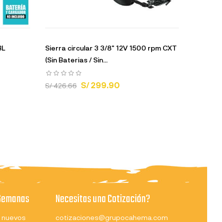
BL
Sierra circular 3 3/8" 12V 1500 rpm CXT
Sierra C
(Sin Baterias / Sin...
ADT - AF
S/ 299.90
S/ 426.66
S/ 2,070
 Semanas
Necesitas una Cotización?
 nuevos
cotizaciones@grupocahema.com