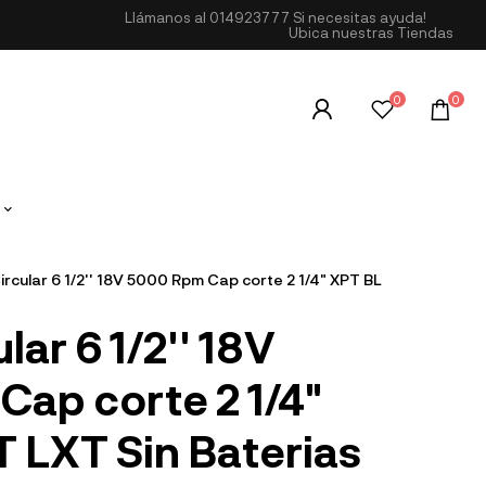
Llámanos al
014923777
Si necesitas ayuda!
Ubica nuestras Tiendas
0
0
ircular 6 1/2'' 18V 5000 Rpm Cap corte 2 1/4" XPT BL
lar 6 1/2'' 18V
ap corte 2 1/4"
 LXT Sin Baterias