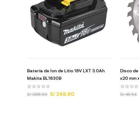
Batería de Ion de Litio 18V LXT 3.0Ah
Disco de
Makita BL1830B
x20 mm x
S/ 249.90
S/ 388.90
S/ 45.54