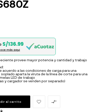
S680Z
S/136.99
e
oce más aqui
 eciente provee mayor potencia y cantidad y trabajo
ad:
e acuerdo a las condiciones de carga para una
soplado aparta la viruta de la línea de corte para una
emelas LED de trabajo
rias y cargador se venden por separado)

dir al carrito
ck