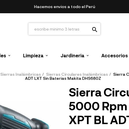
Hacemos envios a todo el Perú
search
les
Limpieza
Jardineria
Accesorios
Sierras Inalámbricas
Sierras Circulares Inalámbricas
Sierra C
ADT LXT Sin Baterias Makita DHS680Z
Sierra Circu
5000 Rpm C
XPT BL ADT