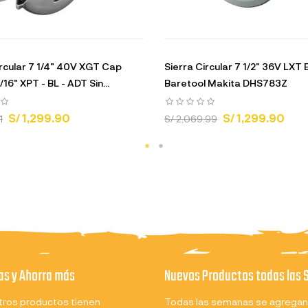
ircular 7 1/4" 40V XGT Cap
Sierra Circular 7 1/2" 36V LXT 
/16" XPT - BL - ADT Sin...
Baretool Makita DHS783Z
S/ 1,299.90
S/ 1,299.90
1
S/ 2,069.99
s y Ahorra más
Nuevos Productos todas las
ros productos tienen
Todas las semanas se agregan