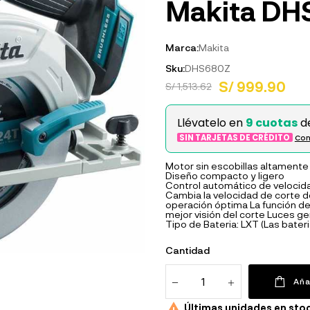
Makita DH
Marca:
Makita
Sku:
DHS680Z
S/ 999.90
S/ 1,513.62
Llévatelo en
9 cuotas
d
SIN TARJETAS DE CRÉDITO
Con
Motor sin escobillas altamente
Diseño compacto y ligero
Control automático de velocid
Cambia la velocidad de corte d
operación óptima La función de 
mejor visión del corte Luces g
Tipo de Bateria: LXT (Las bate
Cantidad
Aña

Últimas unidades en sto