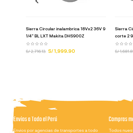
Sierra Circular inalambrica 18Vx2 36V 9
Sierra C
1/4" BL LXT Makita DHS900Z
corte 2 9
S/ 1,999.90
S/ 2,716.13
S/ 1,681.8
Envios a Todo el Perú
Compras ma
Envios por agencias de transportes a todo
Todos nuest