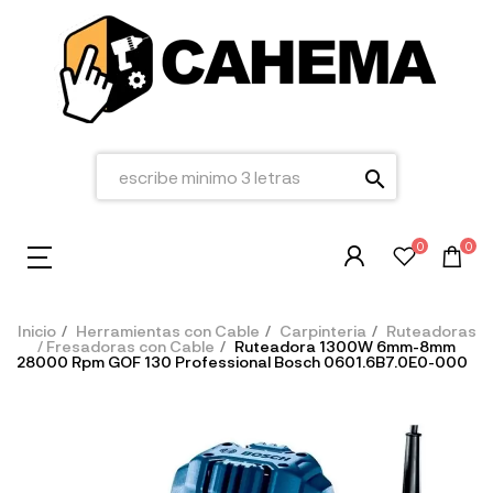
search
0
0
Inicio
Herramientas con Cable
Carpinteria
Ruteadoras
/ Fresadoras con Cable
Ruteadora 1300W 6mm-8mm
28000 Rpm GOF 130 Professional Bosch 0601.6B7.0E0-000