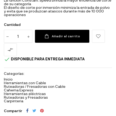
La función Constant Speed brinda la mayor eficiencia de corte
de su categoría
El diseño de corte por inmersión minimiza la entrada de polvo
y evita que se produzcan atascos durante más de 10 000
operaciones
Cantidad
Añadir al carrito


DISPONIBLE PARA ENTREGA INMEDIATA
Categorías:
Inicio
Herramientas con Cable
Ruteadoras / Fresadoras con Cable
Cahema Express
Herramientas eléctricas
Ruteadoras y Fresadoras
Carpinteria
Compartir