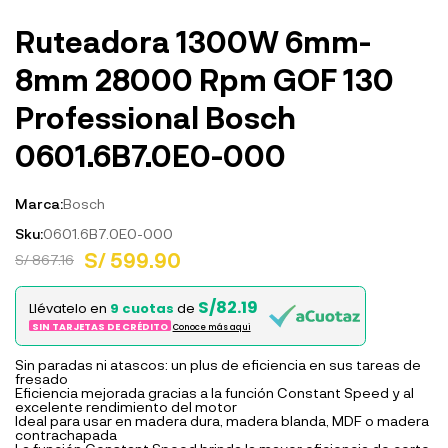
Ruteadora 1300W 6mm-
8mm 28000 Rpm GOF 130
Professional Bosch
0601.6B7.0E0-000
Marca:
Bosch
Sku:
0601.6B7.0E0-000
S/ 599.90
S/ 867.16
S/82.19
Llévatelo en
9 cuotas
de
SIN TARJETAS DE CRÉDITO
Conoce más aqui
Sin paradas ni atascos: un plus de eficiencia en sus tareas de
fresado
Eficiencia mejorada gracias a la función Constant Speed y al
excelente rendimiento del motor
Ideal para usar en madera dura, madera blanda, MDF o madera
contrachapada