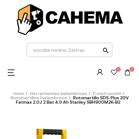
search
0
0
Inicio
Herramientas inalambricas
Construcción
Rotomartillos Inalambricos
Rotomartillo SDS-Plus 20V
Fatmax 2.0J 2 Bat 4.0 Ah Stanley SBH900M2K-B2