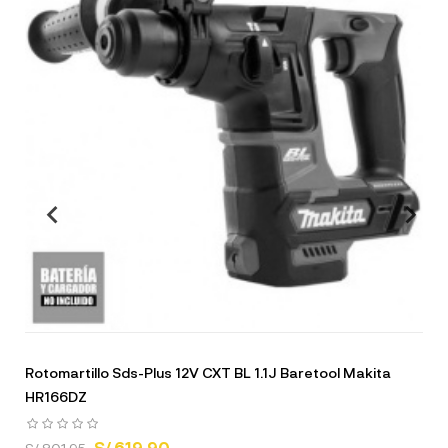
Rotomartillo Sds-Plus 12V CXT BL 1.1J Baretool Makita
HR166DZ
S/ 619.90