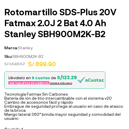
Rotomartillo SDS-Plus 20V
Fatmax 2.0J 2 Bat 4.0 Ah
Stanley SBH900M2K-B2
Marca:
Stanley
Sku:
SBH900M2K-B2
S/ 899.90
S/ 1,648.57
S/123.29
Llévatelo en
9 cuotas
de
SIN TARJETAS DE CRÉDITO
Conoce más aqui
Tecnología Fatmax Sin Carbones
Batería de ión de litio intercambiable con el sistema v20
Cambio de accesorios fácil y rápido
Embrague de seguridad protege al usuario en caso de atasco
de la broca
Mango lateral 360° brinda mayor seguridad y comodidad del
usuario