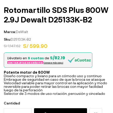
Rotomartillo SDS Plus 800W
2.9J Dewalt D25133K-B2
Marca:
DeWalt
Sku:
D25133K-B2
S/ 599.90
S/ 1,147.62
S/82.19
Llévatelo en
9 cuotas
de
SIN TARJETAS DE CRÉDITO
Conoce más aqui
Potente motor de 800W
Diseño compacto y liviano para un cómodo uso y continuo
Embrague de seguridad en caso de que la broca se atasque
Velocidad variable para mayor control en la aplicación y modo
reversible para poder retirar las brocas con mayor facilidad
luego de la perforación
Selector de 3 modos de uso rotación, percusión y cincelado
Cantidad