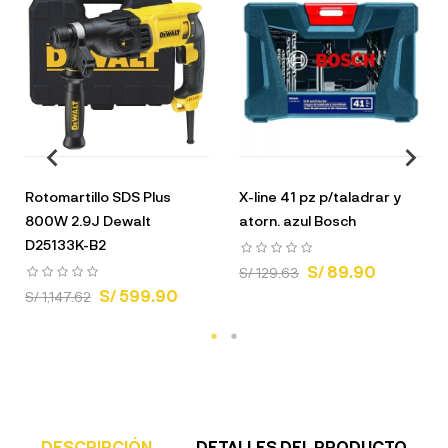
Rotomartillo SDS Plus
X-line 41 pz p/taladrar y
800W 2.9J Dewalt
atorn. azul Bosch
D25133K-B2
S/ 89.90
S/ 129.63
S/ 599.90
S/ 1,147.62
DESCRIPCIÓN
DETALLES DEL PRODUCTO