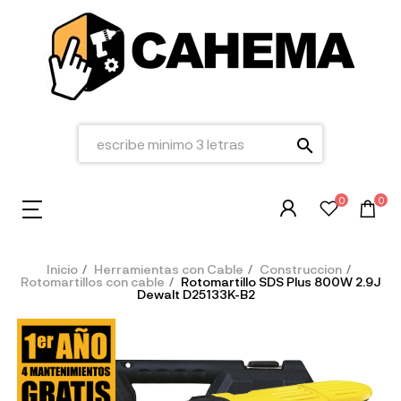
search
0
0
Inicio
Herramientas con Cable
Construccion
Rotomartillos con cable
Rotomartillo SDS Plus 800W 2.9J
Dewalt D25133K-B2